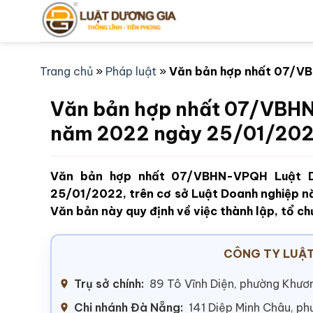
Bỏ
qua
nội
dung
Trang chủ
»
Pháp luật
»
Văn bản hợp nhất 07/V
Văn bản hợp nhất 07/VBH
năm 2022 ngày 25/01/20
Văn bản hợp nhất 07/VBHN-VPQH Luật D
25/01/2022, trên cơ sở Luật Doanh nghiệp n
Văn bản này quy định về việc thành lập, tổ c
CÔNG TY LUẬT
Trụ sở chính:
89 Tô Vĩnh Diện, phường Khươn
Chi nhánh Đà Nẵng:
141 Diệp Minh Châu, p