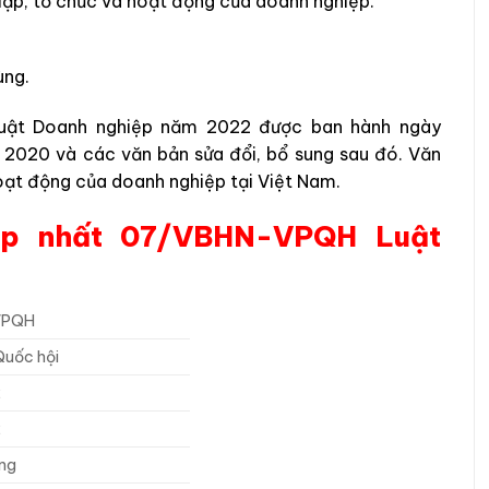
 lập, tổ chức và hoạt động của doanh nghiệp.
ùng.
ật Doanh nghiệp năm 2022 được ban hành ngày
 2020 và các văn bản sửa đổi, bổ sung sau đó. Văn
hoạt động của doanh nghiệp tại Việt Nam.
ợp nhất 07/VBHN-VPQH Luật
VPQH
Quốc hội
2
2
ờng