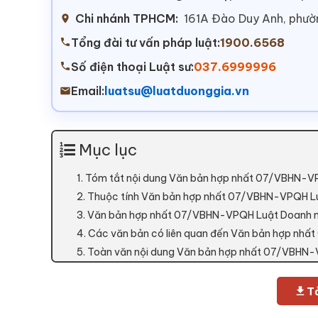
Chi nhánh TPHCM:
161A Đào Duy Anh, phư
Tổng đài tư vấn pháp luật:
1900.6568
Số điện thoại Luật sư:
037.6999996
Email:
luatsu@luatduonggia.vn
Mục lục
1. Tóm tắt nội dung Văn bản hợp nhất 07/VBHN-
2. Thuộc tính Văn bản hợp nhất 07/VBHN-VPQH L
3. Văn bản hợp nhất 07/VBHN-VPQH Luật Doanh n
4. Các văn bản có liên quan đến Văn bản hợp n
5. Toàn văn nội dung Văn bản hợp nhất 07/VBHN
Tả