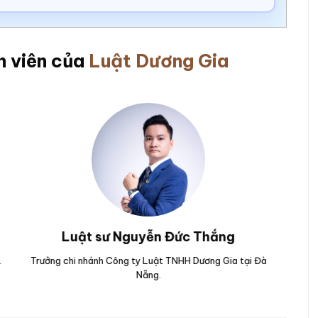
n viên của
Luật Dương Gia
Luật sư Nguyễn Hoài Bão
 Yên.
Nguyên Kiểm sát viên của Viện kiểm sát nhân dân TP Đà
T
Nẵng.