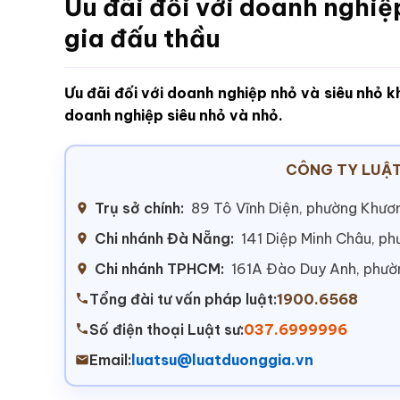
Ưu đãi đối với doanh nghiệ
gia đấu thầu
Ưu đãi đối với doanh nghiệp nhỏ và siêu nhỏ kh
doanh nghiệp siêu nhỏ và nhỏ.
CÔNG TY LUẬT
Trụ sở chính:
89 Tô Vĩnh Diện, phường Khươn
Chi nhánh Đà Nẵng:
141 Diệp Minh Châu, p
Chi nhánh TPHCM:
161A Đào Duy Anh, phư
Tổng đài tư vấn pháp luật:
1900.6568
Số điện thoại Luật sư:
037.6999996
Email:
luatsu@luatduonggia.vn