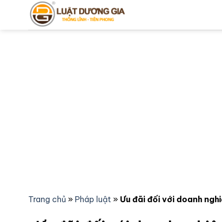
Bỏ
qua
nội
dung
Trang chủ
»
Pháp luật
»
Ưu đãi đối với doanh nghi