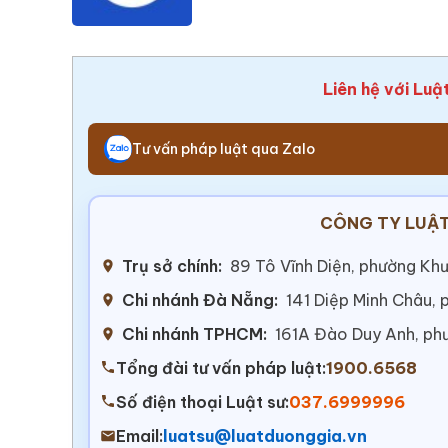
Liên hệ với Luậ
Tư vấn pháp luật qua Zalo
CÔNG TY LUẬT
Trụ sở chính:
89 Tô Vĩnh Diện, phường Khư
Chi nhánh Đà Nẵng:
141 Diệp Minh Châu,
Chi nhánh TPHCM:
161A Đào Duy Anh, ph
Tổng đài tư vấn pháp luật:
1900.6568
Số điện thoại Luật sư:
037.6999996
Email:
luatsu@luatduonggia.vn