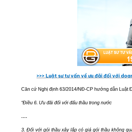
>>> Lu
ậ
t sư tư v
ấ
n về ưu đãi đối với doa
Căn cứ Nghị định 63/2014/NĐ-CP hướng dẫn Luật Đấ
“Điều 6. Ưu đãi đối với đấu thầu trong nước
….
3. Đối với gói thầu xây lắp có giá gói thầu không q