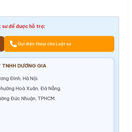
t sư để được hỗ trợ:
Gọi điện thoại cho Luật sư
 TNHH DƯƠNG GIA
ơng Đình, Hà Nội.
 phường Hoà Xuân, Đà Nẵng.
ường Đức Nhuận, TPHCM.