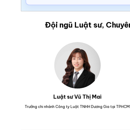
Đội ngũ Luật sư, Chuyê
 Thắng
Luật sư Vũ Văn Huân
ương Gia tại Đà
Nguyên Kiểm sát viên Viện kiểm sát nhân dân tỉnh Phú