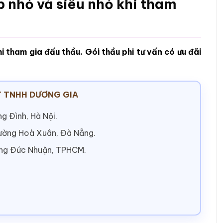
p nhỏ và siêu nhỏ khi tham
i tham gia đấu thầu. Gói thầu phi tư vấn có ưu đãi
 TNHH DƯƠNG GIA
g Đình, Hà Nội.
hường Hoà Xuân, Đà Nẵng.
ờng Đức Nhuận, TPHCM.