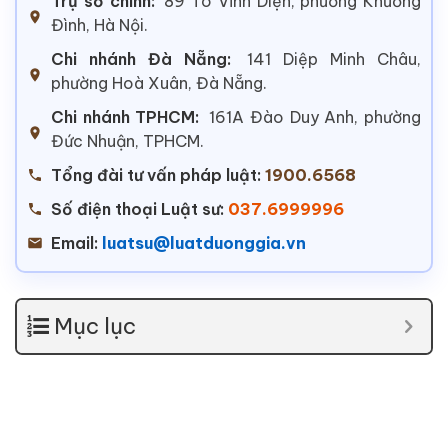
Trụ sở chính:
89 Tô Vĩnh Diện, phường Khương
Đình, Hà Nội.
Chi nhánh Đà Nẵng:
141 Diệp Minh Châu,
phường Hoà Xuân, Đà Nẵng.
Chi nhánh TPHCM:
161A Đào Duy Anh, phường
Đức Nhuận, TPHCM.
Tổng đài tư vấn pháp luật:
1900.6568
Số điện thoại Luật sư:
037.6999996
Email:
luatsu@luatduonggia.vn
Mục lục