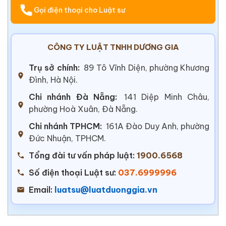
Gọi điện thoại cho Luật sư
CÔNG TY LUẬT TNHH DƯƠNG GIA
Trụ sở chính:
89 Tô Vĩnh Diện, phường Khương
Đình, Hà Nội.
Chi nhánh Đà Nẵng:
141 Diệp Minh Châu,
phường Hoà Xuân, Đà Nẵng.
Chi nhánh TPHCM:
161A Đào Duy Anh, phường
Đức Nhuận, TPHCM.
Tổng đài tư vấn pháp luật:
1900.6568
Số điện thoại Luật sư:
037.6999996
Email:
luatsu@luatduonggia.vn