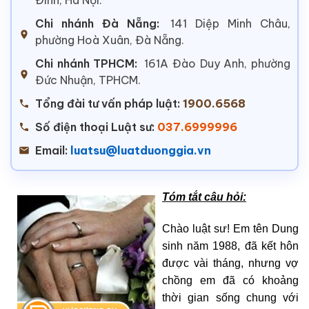
Chi nhánh Đà Nẵng:
141 Diệp Minh Châu,
phường Hoà Xuân, Đà Nẵng.
Chi nhánh TPHCM:
161A Đào Duy Anh, phường
Đức Nhuận, TPHCM.
Tổng đài tư vấn pháp luật:
1900.6568
Số điện thoại Luật sư:
037.6999996
Email:
luatsu@luatduonggia.vn
Tóm tắt câu hỏi:
Chào luật sư! Em tên Dung
sinh năm 1988, đã kết hôn
được vài tháng, nhưng vợ
chồng em đã có khoảng
thời gian sống chung với