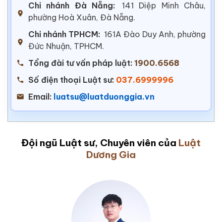
Chi nhánh Đà Nẵng:
141 Diệp Minh Châu,
phường Hoà Xuân, Đà Nẵng.
Chi nhánh TPHCM:
161A Đào Duy Anh, phường
Đức Nhuận, TPHCM.
Tổng đài tư vấn pháp luật:
1900.6568
Số điện thoại Luật sư:
037.6999996
Email:
luatsu@luatduonggia.vn
Đội ngũ Luật sư, Chuyên viên của
Luật
Dương Gia