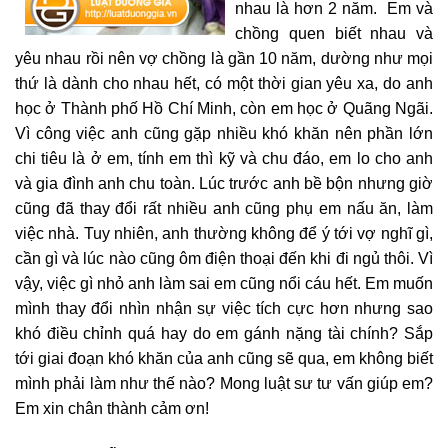
nhau là hơn 2 năm. Em và
chồng quen biết nhau và
yêu nhau rồi nên vợ chồng là gần 10 năm, dường như mọi
thứ là dành cho nhau hết, có một thời gian yêu xa, do anh
học ở Thành phố Hồ Chí Minh, còn em học ở Quãng Ngãi.
Vì công việc anh cũng gặp nhiều khó khăn nên phần lớn
chi tiêu là ở em, tính em thì kỹ và chu đáo, em lo cho anh
và gia đình anh chu toàn. Lúc trước anh bề bộn nhưng giờ
cũng đã thay đổi rất nhiều anh cũng phụ em nấu ăn, làm
việc nhà. Tuy nhiên, anh thường không để ý tới vợ nghĩ gì,
cần gì và lúc nào cũng ôm điện thoại đến khi đi ngủ thôi. Vì
vậy, việc gì nhỏ anh làm sai em cũng nổi cáu hết. Em muốn
mình thay đổi nhìn nhận sự việc tích cực hơn nhưng sao
khó điều chỉnh quá hay do em gánh nặng tài chính? Sắp
tới giai đoạn khó khăn của anh cũng sẽ qua, em không biết
mình phải làm như thế nào? Mong luật sư tư vấn giúp em?
Em xin chân thành cảm ơn!