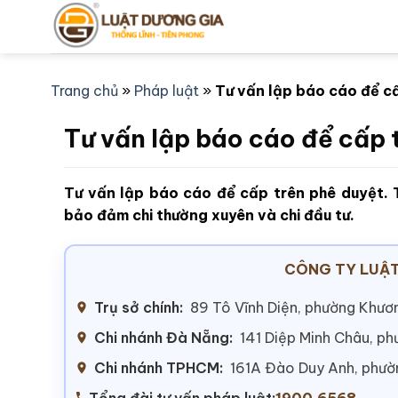
Bỏ
qua
nội
dung
Trang chủ
»
Pháp luật
»
Tư vấn lập báo cáo để c
Tư vấn lập báo cáo để cấp 
Tư vấn lập báo cáo để cấp trên phê duyệt. T
bảo đảm chi thường xuyên và chi đầu tư.
CÔNG TY LUẬT
Trụ sở chính:
89 Tô Vĩnh Diện, phường Khươn
Chi nhánh Đà Nẵng:
141 Diệp Minh Châu, p
Chi nhánh TPHCM:
161A Đào Duy Anh, phư