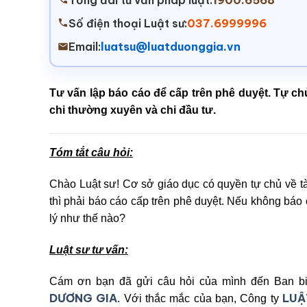
Tổng đài tư vấn pháp luật:
1900.6568
Số điện thoại Luật sư:
037.6999996
Email:
luatsu@luatduonggia.vn
Tư vấn lập báo cáo để cấp trên phê duyệt. Tự ch
chi thường xuyên và chi đầu tư.
Tóm tắt câu hỏi:
Chào Luật sư! Cơ sở giáo dục có quyền tự chủ về tài
thì phải báo cáo cấp trên phê duyệt. Nếu không báo c
lý như thế nào?
Luật sư tư vấn:
Cám ơn bạn đã gửi câu hỏi của mình đến Ban bi
DƯƠNG GIA
LUẬ
. Với thắc mắc của bạn, Công ty