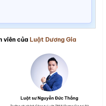
n viên của
Luật Dương Gia
Luật sư Nguyễn Hoài Bão
 Phú Yên.
Nguyên Kiểm sát viên của Viện kiểm sát nhân dân TP Đà