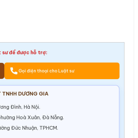
t sư để được hỗ trợ:
Gọi điện thoại cho Luật sư
 TNHH DƯƠNG GIA
ơng Đình, Hà Nội.
 phường Hoà Xuân, Đà Nẵng.
ường Đức Nhuận, TPHCM.