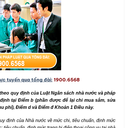
rực tuyến qua tổng đài:
1900.6568
 theo quy định của Luật Ngân sách nhà nước và pháp
 định tại Điểm b (phần được để lại chi mua sắm, sửa
thu phí), Điểm d và Điểm đ Khoản 1 Điều này.
quy định của Nhà nước về mức chi, tiêu chuẩn, định mức
; tiêu chuẩn, định mức trang bị điện thoại công vụ tại nhà