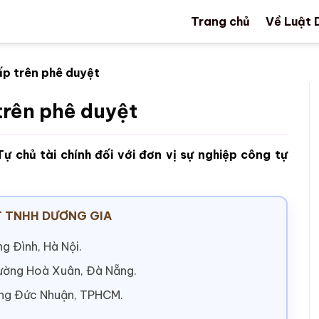
Trang chủ
Về Luật 
ấp trên phê duyệt
trên phê duyệt
ự chủ tài chính đối với đơn vị sự nghiệp công tự
 TNHH DƯƠNG GIA
g Đình, Hà Nội.
hường Hoà Xuân, Đà Nẵng.
ờng Đức Nhuận, TPHCM.