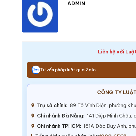
ADMIN
Liên hệ với Luậ
Tư vấn pháp luật qua Zalo
CÔNG TY LUẬT
Trụ sở chính:
89 Tô Vĩnh Diện, phường Khư
Chi nhánh Đà Nẵng:
141 Diệp Minh Châu,
Chi nhánh TPHCM:
161A Đào Duy Anh, ph