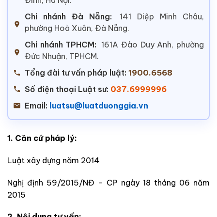
Chi nhánh Đà Nẵng:
141 Diệp Minh Châu,
phường Hoà Xuân, Đà Nẵng.
Chi nhánh TPHCM:
161A Đào Duy Anh, phường
Đức Nhuận, TPHCM.
Tổng đài tư vấn pháp luật:
1900.6568
Số điện thoại Luật sư:
037.6999996
Email:
luatsu@luatduonggia.vn
1. Căn cứ pháp lý:
Luật xây dựng năm 2014
Nghị định 59/2015/NĐ – CP ngày 18 tháng 06 năm
2015
2. Nội dung tư vấn: