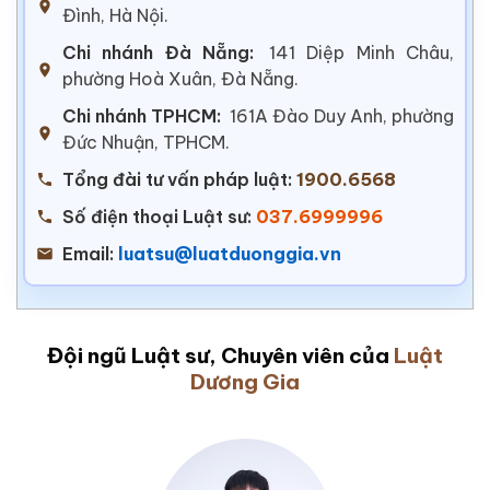
Đình, Hà Nội.
Chi nhánh Đà Nẵng:
141 Diệp Minh Châu,
phường Hoà Xuân, Đà Nẵng.
Chi nhánh TPHCM:
161A Đào Duy Anh, phường
Đức Nhuận, TPHCM.
Tổng đài tư vấn pháp luật:
1900.6568
Số điện thoại Luật sư:
037.6999996
Email:
luatsu@luatduonggia.vn
Đội ngũ Luật sư, Chuyên viên của
Luật
Dương Gia