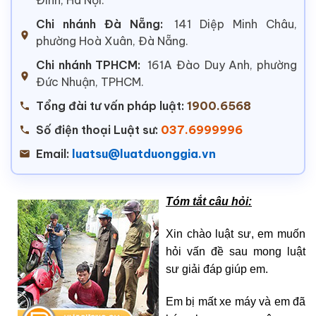
Chi nhánh Đà Nẵng:
141 Diệp Minh Châu,
phường Hoà Xuân, Đà Nẵng.
Chi nhánh TPHCM:
161A Đào Duy Anh, phường
Đức Nhuận, TPHCM.
Tổng đài tư vấn pháp luật:
1900.6568
Số điện thoại Luật sư:
037.6999996
Email:
luatsu@luatduonggia.vn
Tóm tắt câu hỏi:
Xin chào luật sư, em muốn
hỏi vấn đề sau mong luật
sư giải đáp giúp em.
Em bị mất xe máy và em đã