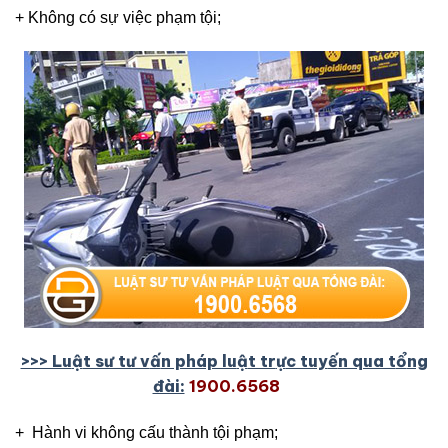
+ Không có sự việc phạm tội;
>>> Lu
ậ
t sư tư v
ấ
n pháp lu
ậ
t tr
ự
c tuy
ế
n qua t
ổ
ng
đài:
1900.6568
+ Hành vi không cấu thành tội phạm;