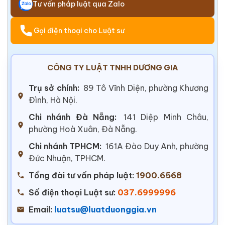
Tư vấn pháp luật qua Zalo
Gọi điện thoại cho Luật sư
CÔNG TY LUẬT TNHH DƯƠNG GIA
Trụ sở chính:
89 Tô Vĩnh Diện, phường Khương
Đình, Hà Nội.
Chi nhánh Đà Nẵng:
141 Diệp Minh Châu,
phường Hoà Xuân, Đà Nẵng.
Chi nhánh TPHCM:
161A Đào Duy Anh, phường
Đức Nhuận, TPHCM.
Tổng đài tư vấn pháp luật:
1900.6568
Số điện thoại Luật sư:
037.6999996
Email:
luatsu@luatduonggia.vn