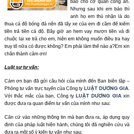
báo cho cơ quan công an.
Nhưng sau khi em báo thì
anh họ em thú nhận là do
thua cá độ bóng đá nên đã lấy xe của em đi cầm để kiếm
tiền trả tiền cá độ. Bây giờ an hem vay mượn tiền và đi
chuộc lại xe trả cho em, hiện em không muốn điều tra hay
truy tố nữa có được không? Em phải làm thế nào ạ?Em xin
chân thành cảm ơn!
Luật sư tư vấn:
Cám ơn bạn đã gửi câu hỏi của mình đến Ban biên tập –
LUẬT DƯƠNG GIA
Phòng tư vấn trực tuyến của Công ty
.
LUẬT DƯƠNG GIA
Với thắc mắc của bạn, Công ty
xin
được đưa ra quan điểm tư vấn của mình như sau:
Căn cứ vào những thông tin mà bạn đưa ra, áp dụng quy
định của pháp luật hiện hành, chúng tôi đã nghiên cứu và
đưa ra một số ý kiến tư vấn như sau: