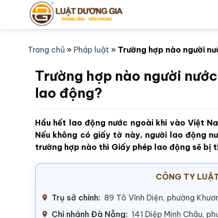
Bỏ
qua
nội
dung
Trang chủ
»
Pháp luật
»
Trường hợp nào người nướ
Trường hợp nào người nước 
lao động?
Hầu hết lao động nước ngoài khi vào Việt N
Nếu không có giấy tờ này, người lao động nư
trường hợp nào thì Giấy phép lao động sẽ bị t
CÔNG TY LUẬT
Trụ sở chính:
89 Tô Vĩnh Diện, phường Khươn
Chi nhánh Đà Nẵng:
141 Diệp Minh Châu, p