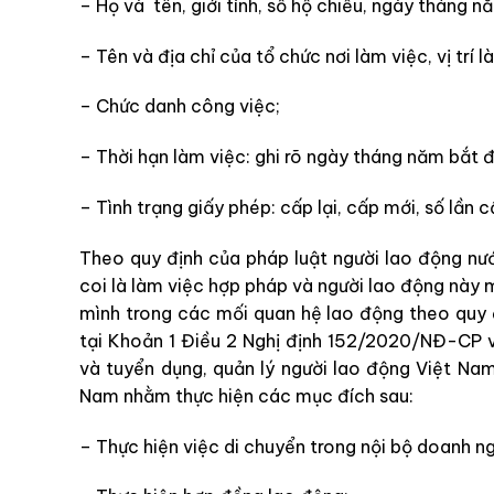
– Họ và tên, giới tính, số hộ chiếu, ngày tháng nă
– Tên và địa chỉ của tổ chức nơi làm việc, vị trí l
– Chức danh công việc;
– Thời hạn làm việc: ghi rõ ngày tháng năm bắt 
– Tình trạng giấy phép: cấp lại, cấp mới, số lần c
Theo quy định của pháp luật người lao động nư
coi là làm việc hợp pháp và người lao động này 
mình trong các mối quan hệ lao động theo quy đ
tại Khoản 1 Điều 2 Nghị định 152/2020/NĐ-CP v
và tuyển dụng, quản lý người lao động Việt Nam
Nam nhằm thực hiện các mục đích sau:
– Thực hiện việc di chuyển trong nội bộ doanh ng