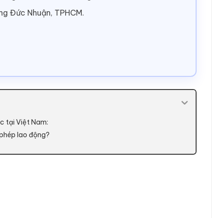
ờng Đức Nhuận, TPHCM.
c tại Việt Nam:
 phép lao động?