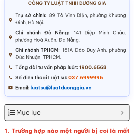
CÔNG TY LUẬT TNHH DƯƠNG GIA
Trụ sở chính:
89 Tô Vĩnh Diện, phường Khương
Đình, Hà Nội.
Chi nhánh Đà Nẵng:
141 Diệp Minh Châu,
phường Hoà Xuân, Đà Nẵng.
Chi nhánh TPHCM:
161A Đào Duy Anh, phường
Đức Nhuận, TPHCM.
Tổng đài tư vấn pháp luật:
1900.6568
Số điện thoại Luật sư:
037.6999996
Email:
luatsu@luatduonggia.vn
Mục lục
1. Trường hợp nào một người bị coi là mất