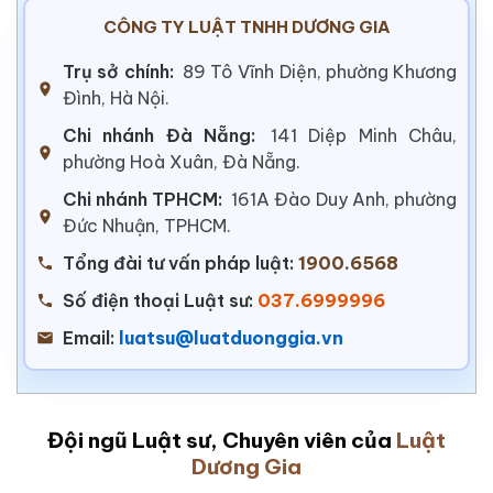
CÔNG TY LUẬT TNHH DƯƠNG GIA
Trụ sở chính:
89 Tô Vĩnh Diện, phường Khương
Đình, Hà Nội.
Chi nhánh Đà Nẵng:
141 Diệp Minh Châu,
phường Hoà Xuân, Đà Nẵng.
Chi nhánh TPHCM:
161A Đào Duy Anh, phường
Đức Nhuận, TPHCM.
Tổng đài tư vấn pháp luật:
1900.6568
Số điện thoại Luật sư:
037.6999996
Email:
luatsu@luatduonggia.vn
Đội ngũ Luật sư, Chuyên viên của
Luật
Dương Gia