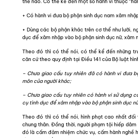
thế nào. Có thể kể đến một số hành vi thuộc “hàn
+ Có hành vi đưa bộ phận sinh dục nam xâm nhập
+ Dùng các bộ phận khác trên cơ thể như lưỡi, 
dục để xâm nhập vào bộ phận sinh dục nữ, xâm 
Theo đó thì có thể nói, có thể kể đến những 
căn cứ theo quy định tại Điều 141 của Bộ luật hì
– Chưa giao cấu tuy nhiên đã có hành vi đưa 
môn của người khác;
– Chưa giao cấu tuy nhiên có hành vi sử dụng 
cụ tình dục để xâm nhập vào bộ phận sinh dục n
Theo đó thì có thể nói, hình phạt cao nhất đối
chung thân. Đồng thời, người phạm tội hiếp dâm 
đó là cấm đảm nhiệm chức vụ, cấm hành nghề ho