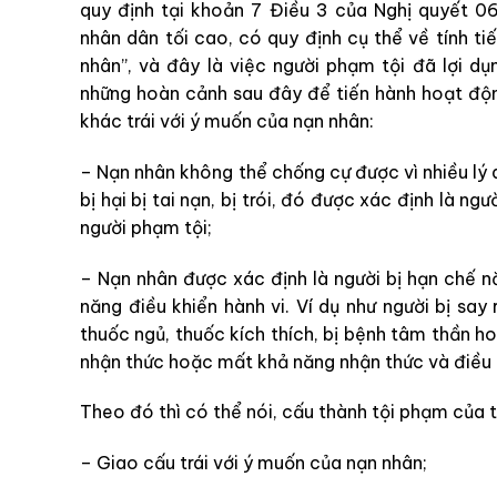
quy định tại khoản 7 Điều 3 của Nghị quyết
nhân dân tối cao, có quy định cụ thể về tính ti
nhân”, và đây là việc người phạm tội đã lợi d
những hoàn cảnh sau đây để tiến hành hoạt độn
khác trái với ý muốn của nạn nhân:
– Nạn nhân không thể chống cự được vì nhiều lý d
bị hại bị tai nạn, bị trói, đó được xác định là 
người phạm tội;
– Nạn nhân được xác định là người bị hạn chế n
năng điều khiển hành vi. Ví dụ như người bị say
thuốc ngủ, thuốc kích thích, bị bệnh tâm thần 
nhận thức hoặc mất khả năng nhận thức và điều k
Theo đó thì có thể nói, cấu thành tội phạm của t
– Giao cấu trái với ý muốn của nạn nhân;