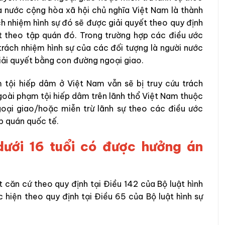
 nước cộng hòa xã hội chủ nghĩa Việt Nam là thành
ch nhiệm hình sự đó sẽ được giải quyết theo quy định
t theo tập quán đó. Trong trường hợp các điều ước
trách nhiệm hình sự của các đối tượng là người nước
iải quyết bằng con đường ngoại giao.
 tội hiếp dâm ở Việt Nam vẫn sẽ bị truy cứu trách
ngoài phạm tội hiếp dâm trên lãnh thổ Việt Nam thuộc
oại giao/hoặc miễn trừ lãnh sự theo các điều ước
p quán quốc tế.
dưới 16 tuổi có được hưởng án
t căn cứ theo quy định tại Điều 142 của Bộ luật hình
 hiện theo quy định tại Điều 65 của Bộ luật hình sự