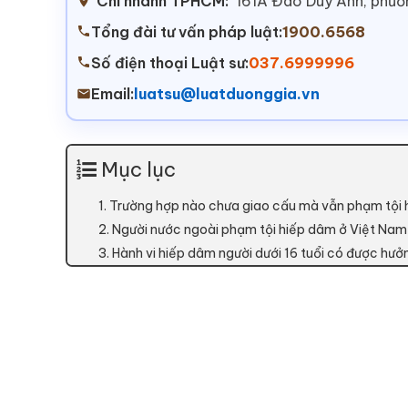
Chi nhánh TPHCM:
161A Đào Duy Anh, phư
Tổng đài tư vấn pháp luật:
1900.6568
Số điện thoại Luật sư:
037.6999996
Email:
luatsu@luatduonggia.vn
Mục lục
1. Trường hợp nào chưa giao cấu mà vẫn phạm tội
2. Người nước ngoài phạm tội hiếp dâm ở Việt Nam 
3. Hành vi hiếp dâm người dưới 16 tuổi có được hưở