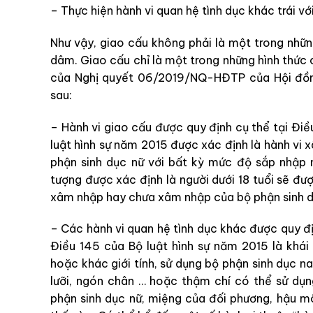
– Thực hiện hành vi quan hệ tình dục khác trái v
Như vậy, giao cấu không phải là một trong nhữn
dâm. Giao cấu chỉ là một trong những hình thức 
của Nghị quyết 06/2019/NQ-HĐTP của Hội đồn
sau:
– Hành vi giao cấu được quy định cụ thể tại Điề
luật hình sự năm 2015 được xác định là hành vi
phận sinh dục nữ với bất kỳ mức độ sắp nhập n
tượng được xác định là người dưới 18 tuổi sẽ đ
xâm nhập hay chưa xâm nhập của bộ phận sinh d
– Các hành vi quan hệ tình dục khác được quy địn
Điều 145 của Bộ luật hình sự năm 2015 là khái 
hoặc khác giới tính, sử dụng bộ phận sinh dục 
lưỡi, ngón chân … hoặc thậm chí có thể sử dụ
phận sinh dục nữ, miệng của đối phương, hậu 