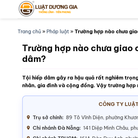
Bỏ
qua
nội
dung
Trang chủ
»
Pháp luật
»
Trường hợp nào chưa gia
Trường hợp nào chưa giao 
dâm?
Tội hiếp dâm gây ra hậu quả rất nghiêm trọng
nhân, gia đình và cộng đồng. Vậy trường hợp
CÔNG TY LUẬT
Trụ sở chính:
89 Tô Vĩnh Diện, phường Khươn
Chi nhánh Đà Nẵng:
141 Diệp Minh Châu, p