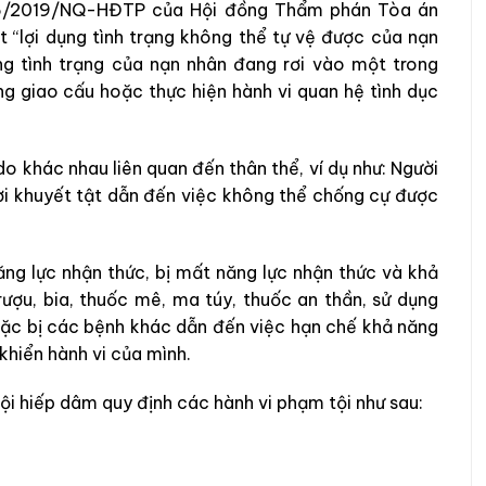
 06/2019/NQ-HĐTP của Hội đồng Thẩm phán Tòa án
ết “lợi dụng tình trạng không thể tự vệ được của nạn
ụng tình trạng của nạn nhân đang rơi vào một trong
g giao cấu hoặc thực hiện hành vi quan hệ tình dục
o khác nhau liên quan đến thân thể, ví dụ như: Người
người khuyết tật dẫn đến việc không thể chống cự được
ăng lực nhận thức, bị mất năng lực nhận thức và khả
 rượu, bia, thuốc mê, ma túy, thuốc an thần, sử dụng
hoặc bị các bệnh khác dẫn đến việc hạn chế khả năng
hiển hành vi của mình.
ội hiếp dâm quy định các hành vi phạm tội như sau: