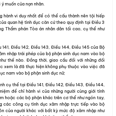
ới ý muốn của nạn nhân.
g hành vi duy nhất để có thể cấu thành nên tội hiếp
của quan hệ tình dục căn cứ theo quy định tại Điều 3
g Thẩm phán Tòa án nhân dân tối cao, cụ thể như
u 141, Điều 142, Điều 143, Điều 144, Điều 145 của Bộ
 xâm nhập trái phép của bộ phận sinh dục nam vào bộ
hư thế nào. Đồng thời, giao cấu đối với những đối
ược xem là đã thực hiện không phụ thuộc vào việc đã
ục nam vào bộ phận sinh dục nữ;
h cụ thể tại Điều 141, Điều 142, Điều 143, Điều 144,
niệm để chỉ hành vi của những người cùng giới tính
nam hoặc các bộ phận khác trên cơ thể như ngón tay,
ng các công cụ tình dục xâm nhập trực tiếp vào bộ
môn của người khác với bất kỳ mức độ xâm nhập như