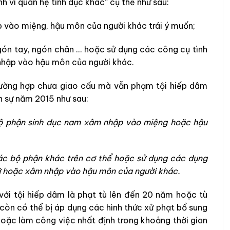
h vi quan hệ tình dục khác” cụ thể như sau:
 vào miệng, hậu môn của người khác trái ý muốn;
ngón tay, ngón chân … hoặc sử dụng các công cụ tình
nhập vào hậu môn của người khác.
trường hợp chưa giao cấu mà vẫn phạm tội hiếp dâm
nh sự năm 2015 như sau:
bộ phận sinh dục nam xâm nhập vào miệng hoặc hậu
các bộ phận khác trên cơ thể hoặc sử dụng các dụng
ữ hoặc xâm nhập vào hậu môn của người khác.
 với tội hiếp dâm là phạt tù lên đến 20 năm hoặc tù
còn có thể bị áp dụng các hình thức xử phạt bổ sung
ặc làm công việc nhất định trong khoảng thời gian