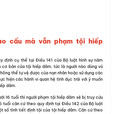
ao cấu mà vẫn phạm tội hiếp
y định cụ thể tại Điều 141 của Bộ luật hình sự năm
 cơ bản của tội hiếp dâm, tức là người nào dùng vũ
g không thể tự vệ được của nạn nhân hoặc sử dụng các
 hiện các hành vi quan hệ tình dục trái với ý muốn
hiếp dâm.
ới 16 tuổi thì người phạm tội hiếp dâm sẽ bị truy cứu
6 tuổi căn cứ theo quy định tại Điều 142 của Bộ luật
t số tình tiết định tội của tội hiếp dâm. Căn cứ theo