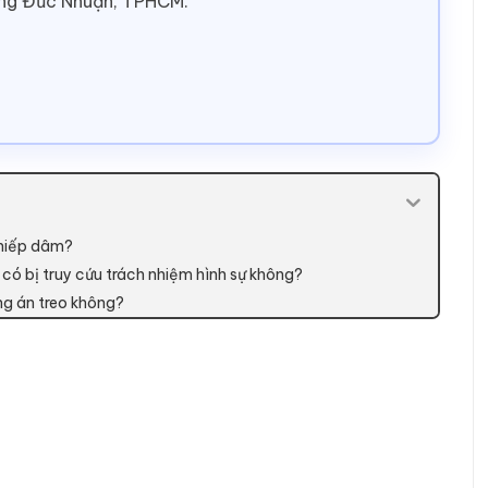
ờng Đức Nhuận, TPHCM.
 hiếp dâm?
có bị truy cứu trách nhiệm hình sự không?
ng án treo không?