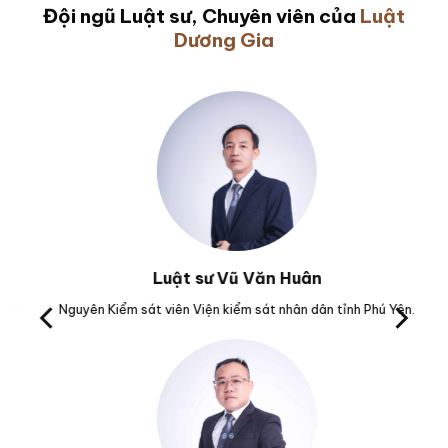
Đội ngũ Luật sư, Chuyên viên của
Luật
Dương Gia
Luật sư Vũ Văn Huân
Nguyên Kiểm sát viên Viện kiểm sát nhân dân tỉnh Phú Yên.
Trưở