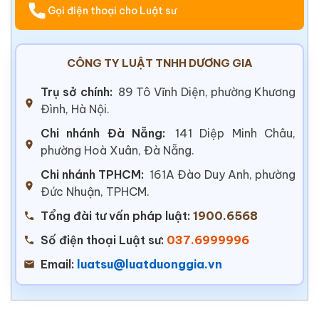
Gọi điện thoại cho Luật sư
CÔNG TY LUẬT TNHH DƯƠNG GIA
Trụ sở chính:
89 Tô Vĩnh Diện, phường Khương
Đình, Hà Nội.
Chi nhánh Đà Nẵng:
141 Diệp Minh Châu,
phường Hoà Xuân, Đà Nẵng.
Chi nhánh TPHCM:
161A Đào Duy Anh, phường
Đức Nhuận, TPHCM.
Tổng đài tư vấn pháp luật:
1900.6568
Số điện thoại Luật sư:
037.6999996
Email:
luatsu@luatduonggia.vn