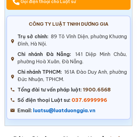
Gọi điện thoại cho Luật sư
CÔNG TY LUẬT TNHH DƯƠNG GIA
Trụ sở chính:
89 Tô Vĩnh Diện, phường Khương
Đình, Hà Nội.
Chi nhánh Đà Nẵng:
141 Diệp Minh Châu,
phường Hoà Xuân, Đà Nẵng.
Chi nhánh TPHCM:
161A Đào Duy Anh, phường
Đức Nhuận, TPHCM.
Tổng đài tư vấn pháp luật:
1900.6568
Số điện thoại Luật sư:
037.6999996
Email:
luatsu@luatduonggia.vn