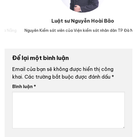
Luật sư Nguyễn Hoài Bão
g.
Nguyên Kiểm sát viên của Viện kiểm sát nhân dân TP Đà Nẵng.
Lu
Để lại một bình luận
Email của bạn sẽ không được hiển thị công
khai.
Các trường bắt buộc được đánh dấu
*
Bình luận
*