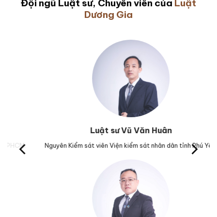
Đội ngũ Luật sư, Chuyên viên của
Luật
Dương Gia
Luật sư Vũ Văn Huân
M.
Nguyên Kiểm sát viên Viện kiểm sát nhân dân tỉnh Phú Yên.
Trư