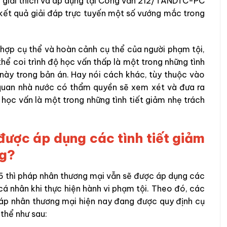
ợc giải thích và áp dụng tại Công văn 212/TANDTC-PC
kết quả giải đáp trực tuyến một số vướng mắc trong
g hợp cụ thể và hoàn cảnh cụ thể của người phạm tội,
ể coi trình độ học vấn thấp là một trong những tình
ết này trong bản án. Hay nói cách khác, tùy thuộc vào
 quan nhà nước có thẩm quyền sẽ xem xét và đưa ra
ộ học vấn là một trong những tình tiết giảm nhẹ trách
ược áp dụng các tình tiết giảm
ng?
15 thì pháp nhân thương mại vẫn sẽ được áp dụng các
 cá nhân khi thực hiện hành vi phạm tội. Theo đó, các
pháp nhân thương mại hiện nay đang được quy định cụ
 thể như sau: