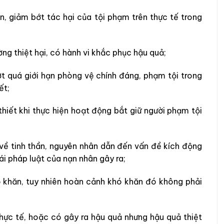
n, giảm bớt tác hại của tội phạm trên thực tế trong
ng thiệt hại, có hành vi khắc phục hậu quả;
t quá giới hạn phòng vệ chính đáng, phạm tội trong
ết;
hiết khi thực hiện hoạt động bắt giữ người phạm tội
về tinh thần, nguyên nhân dẫn đến vấn đề kích động
rái pháp luật của nạn nhân gây ra;
ó khăn, tuy nhiên hoàn cảnh khó khăn đó không phải
thực tế, hoặc có gây ra hậu quả nhưng hậu quả thiệt