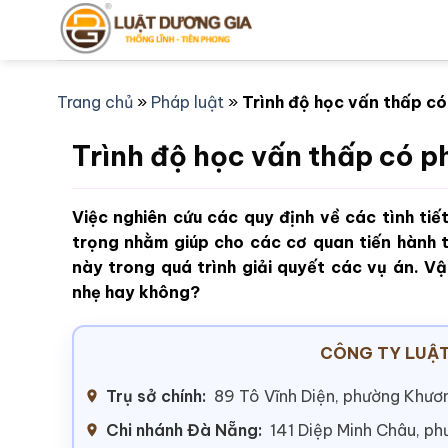
Bỏ
qua
nội
dung
Trang chủ
»
Pháp luật
»
Trình độ học vấn thấp có
Trình độ học vấn thấp có p
Việc nghiên cứu các quy định về các tình tiế
trọng nhằm giúp cho các cơ quan tiến hành t
này trong quá trình giải quyết các vụ án. Vậ
nhẹ hay không?
CÔNG TY LUẬT
Trụ sở chính:
89 Tô Vĩnh Diện, phường Khươn
Chi nhánh Đà Nẵng:
141 Diệp Minh Châu, p