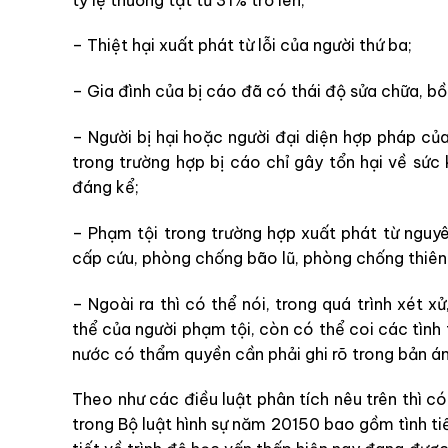
– Thiệt hại xuất phát từ lỗi của người thứ ba;
– Gia đình của bị cáo đã có thái độ sửa chữa, bồi
– Người bị hại hoặc người đại diện hợp pháp của
trong trường hợp bị cáo chỉ gây tổn hại về sức
đáng kể;
– Phạm tội trong trường hợp xuất phát từ nguy
cấp cứu, phòng chống bão lũ, phòng chống thiên 
– Ngoài ra thì có thể nói, trong quá trình xét x
thể của người phạm tội, còn có thể coi các tình t
nước có thẩm quyền cần phải ghi rõ trong bản án
Theo như các điều luật phân tích nêu trên thì có
trong Bộ luật hình sự năm 20150 bao gồm tình tiế