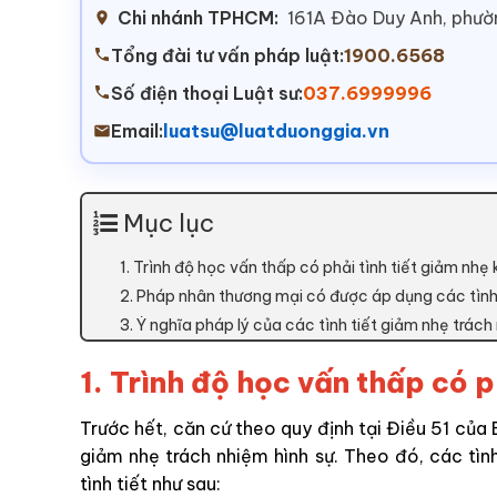
Chi nhánh TPHCM:
161A Đào Duy Anh, phư
Tổng đài tư vấn pháp luật:
1900.6568
Số điện thoại Luật sư:
037.6999996
Email:
luatsu@luatduonggia.vn
Mục lục
1. Trình độ học vấn thấp có phải tình tiết giảm nhẹ
2. Pháp nhân thương mại có được áp dụng các tình 
3. Ý nghĩa pháp lý của các tình tiết giảm nhẹ trách
1. Trình độ học vấn thấp có p
Trước hết, căn cứ theo quy định tại Điều 51 của 
giảm nhẹ trách nhiệm hình sự. Theo đó, các tìn
tình tiết như sau: