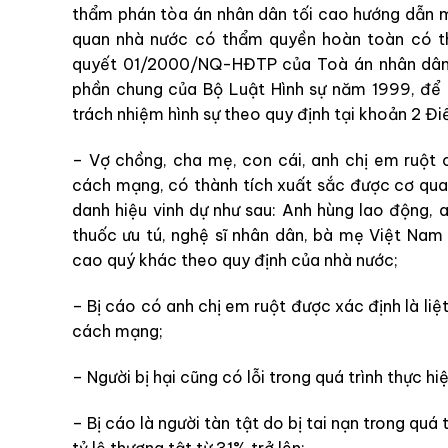
thẩm phán tòa án nhân dân tối cao hướng dẫn mộ
quan nhà nước có thẩm quyền hoàn toàn có t
quyết 01/2000/NQ-HĐTP của Toà án nhân dân 
phần chung của Bộ Luật Hình sự năm 1999, để có
trách nhiệm hình sự theo quy định tại khoản 2 Đi
– Vợ chồng, cha mẹ, con cái, anh chị em ruột 
cách mạng, có thành tích xuất sắc được cơ qu
danh hiệu vinh dự như sau: Anh hùng lao động, a
thuốc ưu tú, nghệ sĩ nhân dân, bà mẹ Việt Nam
cao quý khác theo quy định của nhà nước;
– Bị cáo có anh chị em ruột được xác định là liệ
cách mạng;
– Người bị hại cũng có lỗi trong quá trình thực h
– Bị cáo là người tàn tật do bị tai nạn trong quá 
tỷ lệ thương tật từ 31% trở lên;