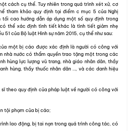
t cách cụ thể. Tuy nhiên trong quá trình xét xử, cơ
hể tham khảo quy định tại điểm c mục 5 của Nghị
tối cao hướng dẫn áp dụng một số quy định trong
 thể xác định tình tiết khác là tình tiết giảm nhẹ
ều 51 của Bộ luật Hình sự năm 2015, cụ thể như sau:
của một bị cáo được xác định là người có công với
an nhà nước có thẩm quyền trao tặng một trong các
nh hùng lực lượng vũ trang, nhà giáo nhân dân, thầy
 anh hùng, thầy thuốc nhân dân …, và các danh hiệu
t sĩ theo quy định của pháp luật về người có công với
iện tội phạm của bị cáo;
trình lao động, bị tai nạn trong quá trình công tác, có