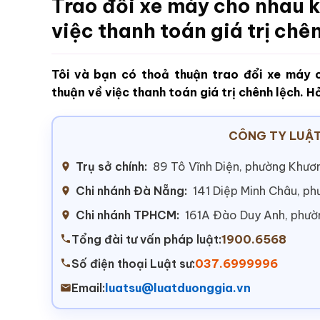
Trao đổi xe máy cho nhau k
việc thanh toán giá trị chê
Tôi và bạn có thoả thuận trao đổi xe máy
thuận về việc thanh toán giá trị chênh lệch. H
CÔNG TY LUẬT
Trụ sở chính:
89 Tô Vĩnh Diện, phường Khươn
Chi nhánh Đà Nẵng:
141 Diệp Minh Châu, p
Chi nhánh TPHCM:
161A Đào Duy Anh, phư
Tổng đài tư vấn pháp luật:
1900.6568
Số điện thoại Luật sư:
037.6999996
Email:
luatsu@luatduonggia.vn