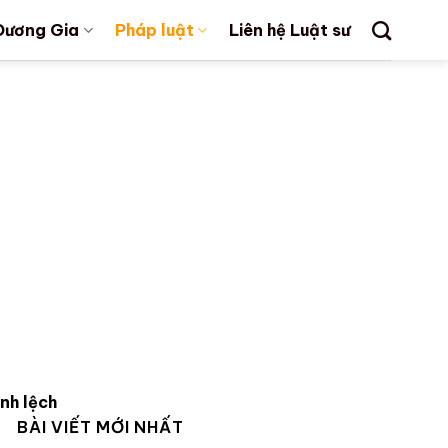
Dương Gia
Pháp luật
Liên hệ Luật sư
nh lệch
BÀI VIẾT MỚI NHẤT