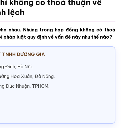
hi không có thoả thuận về
nh lệch
 cho nhau. Nhưng trong hợp đồng không có thoả
ỏi pháp luật quy định về vấn đề này như thế nào?
 TNHH DƯƠNG GIA
g Đình, Hà Nội.
hường Hoà Xuân, Đà Nẵng.
ờng Đức Nhuận, TPHCM.