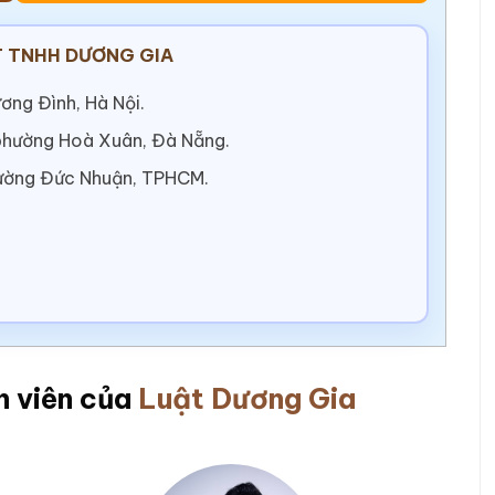
 TNHH DƯƠNG GIA
ơng Đình, Hà Nội.
 phường Hoà Xuân, Đà Nẵng.
ường Đức Nhuận, TPHCM.
n viên của
Luật Dương Gia