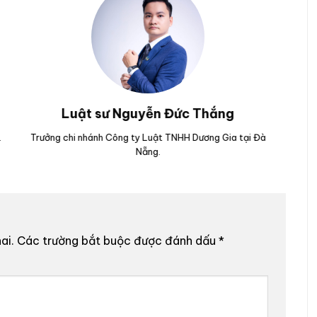
Luật sư Nguyễn Hoài Bão
ú Yên.
Nguyên Kiểm sát viên của Viện kiểm sát nhân dân TP Đà
Nẵng.
ai.
Các trường bắt buộc được đánh dấu
*