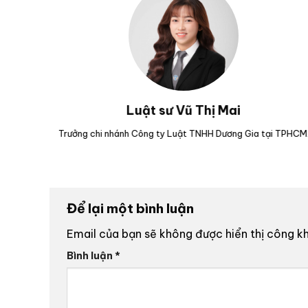
 Thắng
Luật sư Vũ Văn Huân
Dương Gia tại Đà
Nguyên Kiểm sát viên Viện kiểm sát nhân dân tỉnh Ph
Để lại một bình luận
Email của bạn sẽ không được hiển thị công kh
Bình luận
*