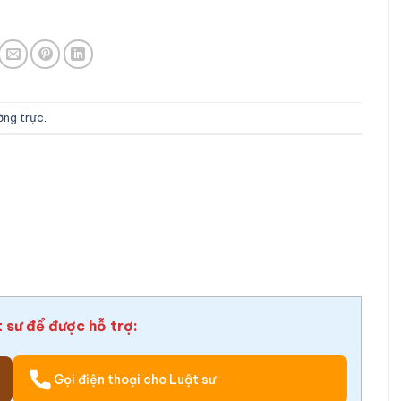
ường trực
.
t sư để được hỗ trợ:
Gọi điện thoại cho Luật sư