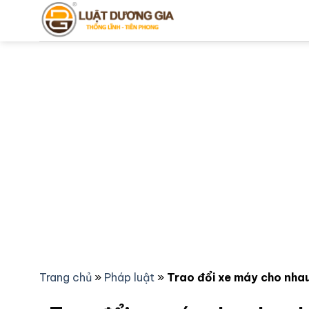
Bỏ
qua
nội
dung
Trang chủ
»
Pháp luật
»
Trao đổi xe máy cho nhau