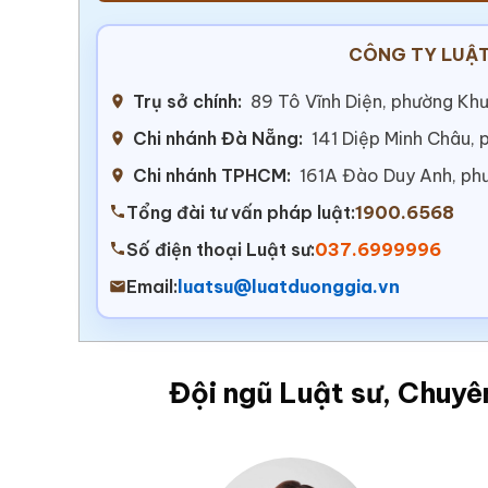
CÔNG TY LUẬT
Trụ sở chính:
89 Tô Vĩnh Diện, phường Khư
Chi nhánh Đà Nẵng:
141 Diệp Minh Châu,
Chi nhánh TPHCM:
161A Đào Duy Anh, ph
Tổng đài tư vấn pháp luật:
1900.6568
Số điện thoại Luật sư:
037.6999996
Email:
luatsu@luatduonggia.vn
Đội ngũ Luật sư, Chuyê