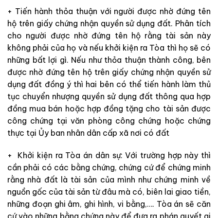
+ Tiến hành thỏa thuận với người được nhờ đứng tên
hộ trên giấy chứng nhận quyền sử dụng đất. Phân tích
cho người được nhờ đứng tên hộ rằng tài sản này
không phải của họ và nếu khởi kiện ra Tòa thì họ sẽ có
những bất lợi gì. Nếu như thỏa thuận thành công, bên
được nhờ đứng tên hộ trên giấy chứng nhận quyền sử
dụng đất đồng ý thì hai bên có thể tiến hành làm thủ
tục chuyển nhượng quyền sử dụng đất thông qua hợp
đồng mua bán hoặc hợp đồng tặng cho tài sản được
công chứng tại văn phòng công chứng hoặc chứng
thực tại Ủy ban nhân dân cấp xã nơi có đất
+ Khởi kiện ra Tòa án dân sự: Với trường hợp này thì
cần phải có các bằng chứng, chứng cứ để chứng minh
rằng nhà đất là tài sản của mình như chứng minh về
nguồn gốc của tài sản từ đâu mà có, biên lai giao tiền,
những đoạn ghi âm, ghi hình, vi bằng,…. Tòa án sẽ căn
cứ vào những bằng chứng này để đưa ra phán quyết ai