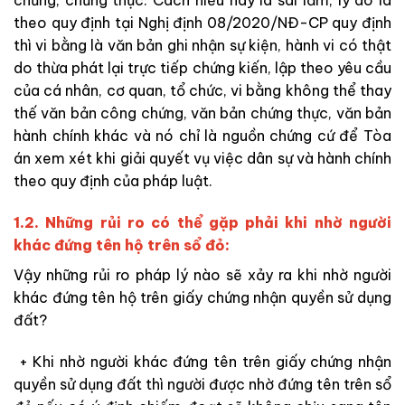
chứng, chứng thực. Cách hiểu này là sai lầm, lý do là
theo quy định tại Nghị định 08/2020/NĐ-CP quy định
thì vi bằng là văn bản ghi nhận sự kiện, hành vi có thật
do thừa phát lại trực tiếp chứng kiến, lập theo yêu cầu
của cá nhân, cơ quan, tổ chức, vi bằng không thể thay
thế văn bản công chứng, văn bản chứng thực, văn bản
hành chính khác và nó chỉ là nguồn chứng cứ để Tòa
án xem xét khi giải quyết vụ việc dân sự và hành chính
theo quy định của pháp luật.
1.2. Những rủi ro có thể gặp phải khi nhờ người
khác đứng tên hộ trên sổ đỏ:
Vậy những rủi ro pháp lý nào sẽ xảy ra khi nhờ người
khác đứng tên hộ trên giấy chứng nhận quyền sử dụng
đất?
+ Khi nhờ người khác đứng tên trên giấy chứng nhận
quyền sử dụng đất thì người được nhờ đứng tên trên sổ