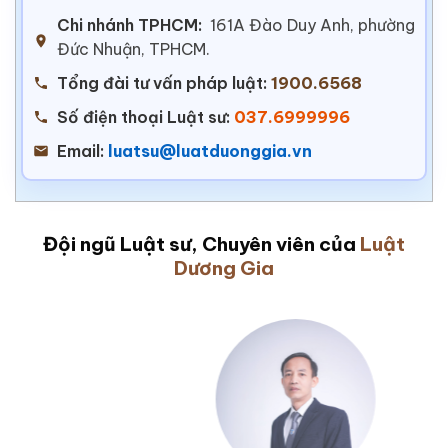
Chi nhánh TPHCM:
161A Đào Duy Anh, phường
Đức Nhuận, TPHCM.
Tổng đài tư vấn pháp luật:
1900.6568
Số điện thoại Luật sư:
037.6999996
Email:
luatsu@luatduonggia.vn
Đội ngũ Luật sư, Chuyên viên của
Luật
Dương Gia