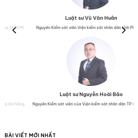
Luật sư Vũ Văn Huân
M.
Nguyên Kiểm sát viên Viện kiểm sát nhân dân tỉnh Phú Yên.
Tr
Luật sư Nguyễn Hoài Bão
g.
Nguyên Kiểm sát viên của Viện kiểm sát nhân dân TP Đà Nẵng.
Lu
BÀI VIẾT MỚI NHẤT