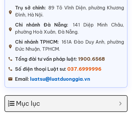
Trụ sở chính:
89 Tô Vĩnh Diện, phường Khương
Đình, Hà Nội.
Chi nhánh Đà Nẵng:
141 Diệp Minh Châu,
phường Hoà Xuân, Đà Nẵng.
Chi nhánh TPHCM:
161A Đào Duy Anh, phường
Đức Nhuận, TPHCM.
Tổng đài tư vấn pháp luật:
1900.6568
Số điện thoại Luật sư:
037.6999996
Email:
luatsu@luatduonggia.vn
Mục lục