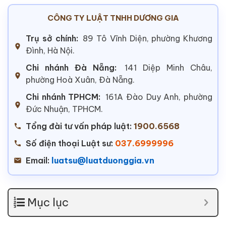
CÔNG TY LUẬT TNHH DƯƠNG GIA
Trụ sở chính:
89 Tô Vĩnh Diện, phường Khương
Đình, Hà Nội.
Chi nhánh Đà Nẵng:
141 Diệp Minh Châu,
phường Hoà Xuân, Đà Nẵng.
Chi nhánh TPHCM:
161A Đào Duy Anh, phường
Đức Nhuận, TPHCM.
Tổng đài tư vấn pháp luật:
1900.6568
Số điện thoại Luật sư:
037.6999996
Email:
luatsu@luatduonggia.vn
Mục lục