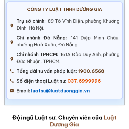
CÔNG TY LUẬT TNHH DƯƠNG GIA
Trụ sở chính:
89 Tô Vĩnh Diện, phường Khương
Đình, Hà Nội.
Chi nhánh Đà Nẵng:
141 Diệp Minh Châu,
phường Hoà Xuân, Đà Nẵng.
Chi nhánh TPHCM:
161A Đào Duy Anh, phường
Đức Nhuận, TPHCM.
Tổng đài tư vấn pháp luật:
1900.6568
Số điện thoại Luật sư:
037.6999996
Email:
luatsu@luatduonggia.vn
Đội ngũ Luật sư, Chuyên viên của
Luật
Dương Gia