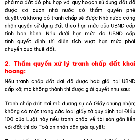
phá
mà đất đó phù hợp với quy hoạch sử dụng đất đã
được cơ quan nhà nước có thẩm quyền
phê
duyệt
và
không có tranh chấp
sẽ
được Nhà nước công
nhận quyền sử dụng đất theo hạn mức
của
UBND cấp
tỉnh
ban hành
. Nếu
dưới
hạn mức do UBND cấp
tỉnh
quyết định
thì diện tích vượt hạn mức phải
chuyển
qua
thuê đất.
2. Thẩm quyền xử lý tranh chấp đất khai
hoang:
Nếu tranh chấp đất đai đã được hoà giải tại UBND
cấp xã; mà không thành thì được giải quyết như sau:
Tranh chấp đất đai mà đương sự có Giấy chứng nhận;
không có một trong các loại giấy tờ quy định tại Điều
100 của Luật này nếu tranh chấp về tài sản gắn liền
với đất thì do Toà án nhân dân giải quyết;