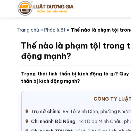
Bỏ
qua
nội
dung
Trang chủ
»
Pháp luật
»
Thế nào là phạm tội tron
Thế nào là phạm tội trong t
động mạnh?
Trạng thái tinh thần bị kích động là gì? Quy
thần bị kích động mạnh?
CÔNG TY LUẬT
Trụ sở chính:
89 Tô Vĩnh Diện, phường Khươn
Chi nhánh Đà Nẵng:
141 Diệp Minh Châu, p