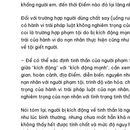
khống người em, đến thời Điểm nào đó lại lăng n
Đối với trường hợp người dùng chất say (uống r
có hành vi trái pháp luật không nghiêm trọng của
coi là trường hợp phạm tội do bị kích động mạn
trái của hành vi do nạn nhân thực hiện cũng như 
về tội giết người.
– Để có thể xác định tinh thần của người phạm 
giữa “kích động” với “kích động mạnh”, cần xe
gian, hoàn cảnh, địa Điểm, diễn biến, nguyên nh
nạn nhân với người phạm tội, trình độ văn hóa, ch
trọng của hành vi trái pháp luật của nạn nhân
nghiêm trọng của nạn nhân với tình trạng tinh th
Nói tóm lại, người bị kích động về tinh thần là 
như lúc bình thường, nhưng chưa mất hẳn khả 
không thấy hết được tính chất và mức độ nguy hi