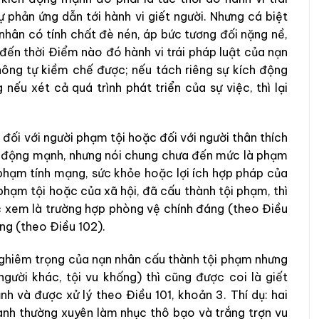
 phản ứng dẫn tới hành vi giết người. Nhưng cá biệt
 nhân có tính chất đè nén, áp bức tương đối nặng nề,
, đến thời Điểm nào đó hành vi trái pháp luật của nạn
không tự kiềm chế được; nếu tách riêng sự kích động
nếu xét cả quá trình phát triển của sự việc, thì lại
 đối với người phạm tội hoặc đối với người thân thích
ch động mạnh, nhưng nói chung chưa đến mức là phạm
m phạm tính mạng, sức khỏe hoặc lợi ích hợp pháp của
phạm tội hoặc của xã hội, đã cấu thành tội phạm, thì
ợc xem là trường hợp phòng vệ chính đáng (theo Điều
ng (theo Điều 102).
 nghiêm trọng của nạn nhân cấu thành tội phạm nhưng
người khác, tội vu khống) thì cũng được coi là giết
nh và được xử lý theo Điều 101, khoản 3. Thí dụ: hai
nh thường xuyên làm nhục thô bạo và trắng trợn vu