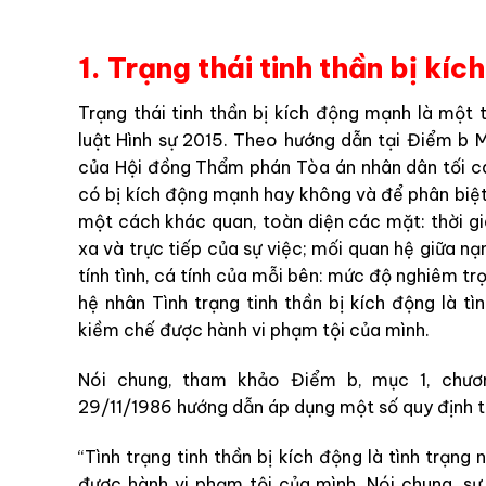
1. Trạng thái tinh thần bị kíc
Trạng thái tinh thần bị kích động mạnh là một 
luật Hình sự 2015. Theo hướng dẫn tại Điểm 
của Hội đồng Thẩm phán Tòa án nhân dân tối ca
có bị kích động mạnh hay không và để phân biệt
một cách khác quan, toàn diện các mặt: thời gi
xa và trực tiếp của sự việc; mối quan hệ giữa nạn
tính tình, cá tính của mỗi bên: mức độ nghiêm tr
hệ nhân Tình trạng tinh thần bị kích động là t
kiềm chế được hành vi phạm tội của mình.
Nói chung, tham khảo Điểm b, mục 1, ch
29/11/1986 hướng dẫn áp dụng một số quy định tr
“Tình trạng tinh thần bị kích động là tình trạn
được hành vi phạm tội của mình. Nói chung, sự 