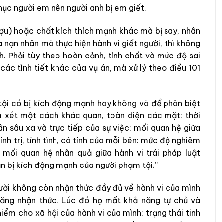
hục người em nên người anh bị em giết.
ượu) hoặc chất kích thích mạnh khác mà bị say, nhân
 nạn nhân mà thực hiện hành vi giết người, thì không
h. Phải tùy theo hoàn cảnh, tính chất và mức độ sai
các tình tiết khác của vụ án, mà xử lý theo điều 101
tội có bị kích động mạnh hay không và để phân biệt
m xét một cách khác quan, toàn diện các mặt: thời
ân sâu xa và trực tiếp của sự việc; mối quan hệ giữa
ính trị, tính tình, cá tính của mỗi bên: mức độ nghiêm
, mối quan hệ nhân quả giữa hành vi trái pháp luật
ần bị kích động mạnh của người phạm tội.”
người không còn nhận thức đầy đủ về hành vi của mình
năng nhận thức. Lúc đó họ mất khả năng tự chủ và
ểm cho xã hội của hành vi của mình; trạng thái tinh