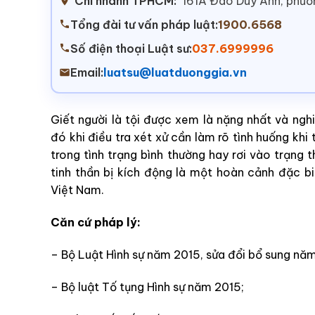
Chi nhánh TPHCM:
161A Đào Duy Anh, phư
Tổng đài tư vấn pháp luật:
1900.6568
Số điện thoại Luật sư:
037.6999996
Email:
luatsu@luatduonggia.vn
Giết người là tội được xem là nặng nhất và ngh
đó khi điều tra xét xử cần làm rõ tình huống khi
trong tình trạng bình thường hay rơi vào trạng t
tinh thần bị kích động là một hoàn cảnh đặc bi
Việt Nam.
Căn cứ pháp lý:
– Bộ Luật Hình sự năm 2015, sửa đổi bổ sung năm
– Bộ luật Tố tụng Hình sự năm 2015;