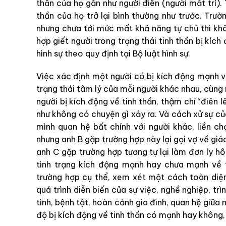
thần của họ gần như người điên (người mất trí). 
thần của họ trở lại bình thường như trước. Trư
nhưng chưa tới mức mất khả năng tự chủ thì kh
hợp giết người trong trạng thái tinh thần bị kí
hình sự theo quy định tại Bộ luật hình sự.
Việc xác định một người có bị kích động mạnh về
trạng thái tâm lý của mỗi người khác nhau, cùng 
người bị kích động về tinh thần, thậm chí “điên 
như không có chuyện gì xảy ra. Và cách xử sự củ
mình quan hệ bất chính với người khác, liền c
nhưng anh B gặp trường hợp này lại gọi vợ về gi
anh C gặp trường hợp tương tự lại làm đơn ly h
tình trạng kích động mạnh hay chưa mạnh về 
trường hợp cụ thể, xem xét một cách toàn diện 
quá trình diễn biến của sự việc, nghề nghiệp, trì
tình, bệnh tật, hoàn cảnh gia đình, quan hệ giữa
độ bị kích động về tinh thần có mạnh hay không