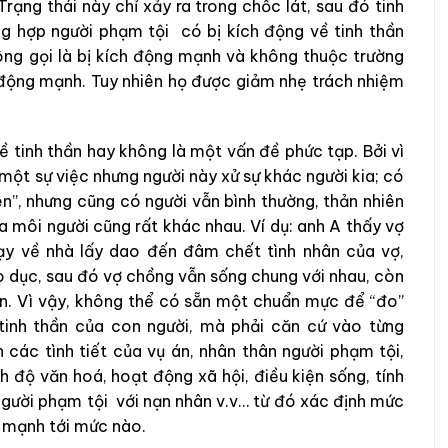
Trạng thái này chỉ xảy ra trong chốc lát, sau đó tinh
ờng hợp người phạm tội có bị kích động về tinh thần
ông gọi là bị kích động mạnh và không thuộc trường
ch động mạnh. Tuy nhiên họ được giảm nhẹ trách nhiệm
 tinh thần hay không là một vấn đề phức tạp. Bởi vì
một sự việc nhưng người này xử sự khác người kia; có
lên”, nhưng cũng có người vẫn bình thường, thản nhiên
a môi người cũng rất khác nhau. Ví dụ: anh A thấy vợ
hạy về nhà lấy dao đến đâm chết tình nhân của vợ,
áo dục, sau đó vợ chồng vẫn sống chung với nhau, còn
ôn. Vì vậy, không thể có sẵn một chuẩn mực để “đo”
tinh thần của con người, mà phải căn cứ vào từng
các tình tiết của vụ án, nhân thân người phạm tội,
nh độ văn hoá, hoạt động xã hội, điều kiện sống, tính
 người phạm tội với nạn nhân v.v… từ đó xác định mức
, mạnh tới mức nào.