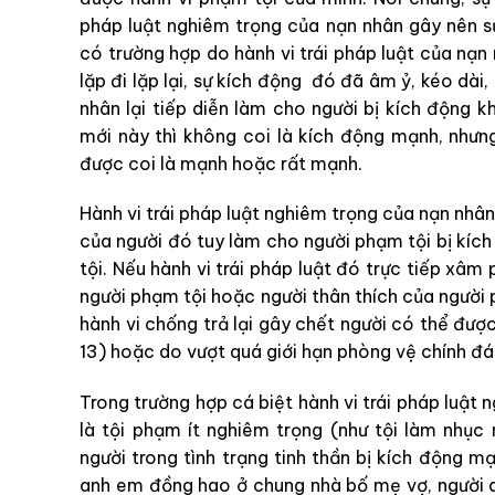
pháp luật nghiêm trọng của nạn nhân gây nên sự
có trường hợp do hành vi trái pháp luật của nạn
lặp đi lặp lại, sự kích động đó đã âm ỷ, kéo dài
nhân lại tiếp diễn làm cho người bị kích động 
mới này thì không coi là kích động mạnh, nhưng 
được coi là mạnh hoặc rất mạnh.
Hành vi trái pháp luật nghiêm trọng của nạn nhân
của người đó tuy làm cho người phạm tội bị kí
tội. Nếu hành vi trái pháp luật đó trực tiếp xâ
người phạm tội hoặc người thân thích của người 
hành vi chống trả lại gây chết người có thể đư
13) hoặc do vượt quá giới hạn phòng vệ chính đá
Trong trường hợp cá biệt hành vi trái pháp luật
là tội phạm ít nghiêm trọng (như tội làm nhục 
người trong tình trạng tinh thần bị kích động mạ
anh em đồng hao ở chung nhà bố mẹ vợ, người a