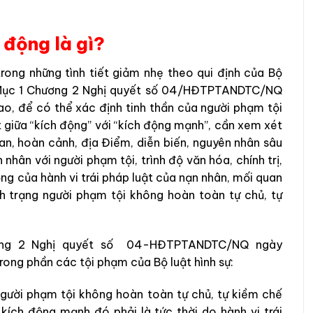
h động là gì?
trong những tình tiết giảm nhẹ theo qui định của Bộ
b Mục 1 Chương 2 Nghị quyết số 04/HĐTPTANDTC/NQ
o, để có thể xác định tinh thần của người phạm tội
 giữa “kích động” với “kích động mạnh”, cần xem xét
an, hoàn cảnh, địa Điểm, diễn biến, nguyên nhân sâu
 nhân với người phạm tội, trình độ văn hóa, chính trị,
ọng của hành vi trái pháp luật của nạn nhân, mối quan
ình trạng người phạm tội không hoàn toàn tự chủ, tự
ương 2 Nghị quyết số 04-HĐTPTANDTC/NQ ngày
ong phần các tội phạm của Bộ luật hình sự:
g người phạm tội không hoàn toàn tự chủ, tự kiềm chế
kích động mạnh đó phải là tức thời do hành vi trái