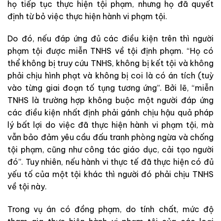
họ tiếp tục thực hiện tội phạm, nhưng họ đã quyết
định từ bỏ việc thực hiện hành vi phạm tội.
Do đó, nếu đáp ứng đủ các điều kiện trên thì người
phạm tội được miễn TNHS về tội định phạm. “Họ có
thể không bị truy cứu TNHS, không bị kết tội và không
phải chịu hình phạt và không bị coi là có án tích (tuỳ
vào từng giai đoạn tố tụng tương ứng”. Bởi lẽ, “miễn
TNHS là trường hợp không buộc một người đáp ứng
các điều kiện nhất định phải gánh chịu hậu quả pháp
lý bất lợi do việc đã thực hiện hành vi phạm tội, mà
vẫn bảo đảm yêu cầu đấu tranh phòng ngừa và chống
tội phạm, cũng như công tác giáo dục, cải tạo người
đó”. Tuy nhiên, nếu hành vi thực tế đã thực hiện có đủ
yếu tố của một tội khác thì người đó phải chịu TNHS
về tội này.
Trong vụ án có đồng phạm, do tính chất, mức độ