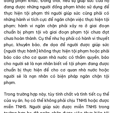
đồng phạm khác, Đồng thời, nếu sự giúp sức của họ
đang được những người đồng phạm khác sử dụng để
thực hiện tội phạm thì người giúp sức cũng phải có
những hành vi tích cực để ngăn chặn việc thực hiện tội
phạm; hành vi ngăn chặn phải xảy ra ở giai đoạn
chuẩn bị phạm tội và giai đoạn phạm tội chưa đạt
chưa hoàn thành. Cụ thể như họ phải có hành vi thuyết
phục, khuyên bảo, đe dọa để người được giúp sức
(người thực hành) không thực hiện tội phạm hoặc phải
báo cáo cho cơ quan nhà nước có thẩm quyền, báo
cho người sẽ là nạn nhân biết về tội phạm đang được
chuẩn bị thực hiện để cho cơ quan nhà nước hoặc
người sẽ là nạn nhân có biện pháp ngăn chặn tội
phạm.
Trong trường hợp này, tùy tính chất và tình tiết cụ thể
của vụ án, họ có thể không phải chịu TNHS hoặc được
miễn TNHS. Người giúp sức được miễn TNHS trong
trường hợp họ đã ngăn chặn được việc thực hiện tội