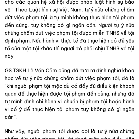
cho các quan hệ xã hội được pháp luật hình sự bảo
vệ”. Theo Luật hình sự Việt Nam, tự ý nửa chừng chấm
dứt việc phạm tội là tự mình không thực hiện tội phạm
đến cùng, tuy không có gì ngăn cản. Người tự ý nửa
chừng chấm dứt việc phạm tội được miễn TNHS về tội
định phạm. Nếu hành vi thực tế đã thực hiện có đủ yếu
tố của một tội khác thì người đó phải chịu TNHS về tội
này.
GS.TSKH Lê Văn Cảm cũng đã đưa ra định nghĩa khoa
học về tự ý nửa chứng chấm dứt việc phạm tội, đó là
“khi người phạm tội mặc dù có đầy đủ điều kiện khách
quan để thực hiện được tội phạm đến cùng, nhưng đã
tự mình đình chỉ hành vi chuẩn bị phạm tội hoặc hành
vi cố ý để thực hiện tội phạm tuy không có gì ngăn
cản”.
Như vậy, người phạm tội được coi là tự ý nửa chừng
chấm dứt việc phạm tội khi thoả mãn các điều kiện