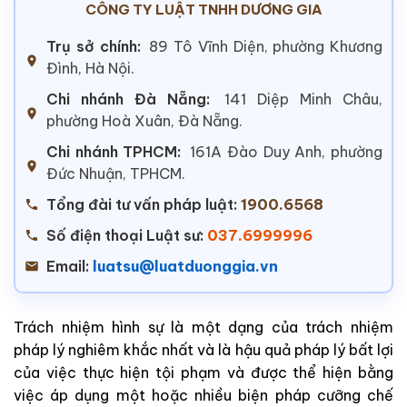
CÔNG TY LUẬT TNHH DƯƠNG GIA
Trụ sở chính:
89 Tô Vĩnh Diện, phường Khương
Đình, Hà Nội.
Chi nhánh Đà Nẵng:
141 Diệp Minh Châu,
phường Hoà Xuân, Đà Nẵng.
Chi nhánh TPHCM:
161A Đào Duy Anh, phường
Đức Nhuận, TPHCM.
Tổng đài tư vấn pháp luật:
1900.6568
Số điện thoại Luật sư:
037.6999996
Email:
luatsu@luatduonggia.vn
Trách nhiệm hình sự là một dạng của trách nhiệm
pháp lý nghiêm khắc nhất và là hậu quả pháp lý bất lợi
của việc thực hiện tội phạm và được thể hiện bằng
việc áp dụng một hoặc nhiều biện pháp cưỡng chế