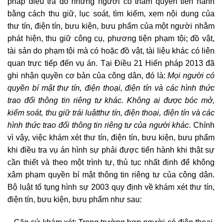
pháp điều tra do những người có thẩm quyền tiến hành
bằng cách thu giữ, lục soát, tìm kiếm, xem nội dung của
thư tín, điện tín, bưu kiện, bưu phẩm của một người nhằm
phát hiện, thu giữ công cụ, phương tiện phạm tội; đồ vật,
tài sản do phạm tội mà có hoặc đồ vật, tài liệu khác có liên
quan trực tiếp đến vụ án. Tại Điều 21 Hiến pháp 2013 đã
ghi nhận quyền cơ bản của công dân, đó là:
Mọi người có
quyền bí mật thư tín, điện thoại, điện tín và các hình thức
trao đổi thông tin riêng tư khác. Không ai được bóc mở,
kiểm soát, thu giữ trái luậtthư tín, điện thoại, điện tín và các
hình thức trao đổi thông tin riêng tư của người khác
. Chính
vì vậy, việc khám xét thư tín, điện tín, bưu kiện, bưu phẩm
khi điều tra vụ án hình sự phải được tiến hành khi thật sự
cần thiết và theo một trình tự, thủ tục nhất định để không
xâm phạm quyền bí mật thông tin riêng tư của công dân.
Bộ luật tố tụng hình sự 2003 quy định về khám xét thư tín,
điện tín, bưu kiện, bưu phẩm như sau: