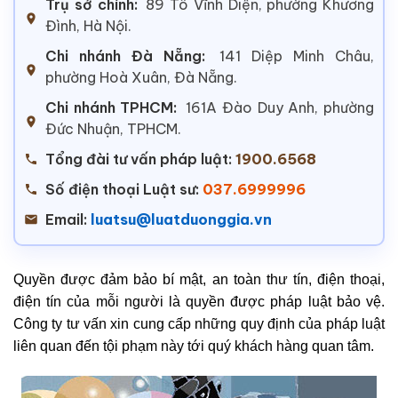
Trụ sở chính:
89 Tô Vĩnh Diện, phường Khương
Đình, Hà Nội.
Chi nhánh Đà Nẵng:
141 Diệp Minh Châu,
phường Hoà Xuân, Đà Nẵng.
Chi nhánh TPHCM:
161A Đào Duy Anh, phường
Đức Nhuận, TPHCM.
Tổng đài tư vấn pháp luật:
1900.6568
Số điện thoại Luật sư:
037.6999996
Email:
luatsu@luatduonggia.vn
Quyền được đảm bảo bí mật, an toàn thư tín, điện thoại,
điện tín của mỗi người là quyền được pháp luật bảo vệ.
Công ty tư vấn xin cung cấp những quy định của pháp luật
liên quan đến tội phạm này tới quý khách hàng quan tâm.