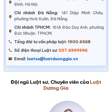
Đình, Hà Nội.
Chi nhánh Đà Nẵng:
141 Diệp Minh Châu,
phường Hoà Xuân, Đà Nẵng.
Chi nhánh TPHCM:
161A Đào Duy Anh, phường
Đức Nhuận, TPHCM.
Tổng đài tư vấn pháp luật:
1900.6568
Số điện thoại Luật sư:
037.6999996
Email:
luatsu@luatduonggia.vn
Đội ngũ Luật sư, Chuyên viên của
Luật
Dương Gia