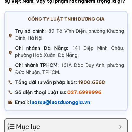
sự Việt Nam. Vậy tội phạm rất nghiêm trọng là gì?
CÔNG TY LUẬT TNHH DƯƠNG GIA
Trụ sở chính:
89 Tô Vĩnh Diện, phường Khương
Đình, Hà Nội.
Chi nhánh Đà Nẵng:
141 Diệp Minh Châu,
phường Hoà Xuân, Đà Nẵng.
Chi nhánh TPHCM:
161A Đào Duy Anh, phường
Đức Nhuận, TPHCM.
Tổng đài tư vấn pháp luật:
1900.6568
Số điện thoại Luật sư:
037.6999996
Email:
luatsu@luatduonggia.vn
Mục lục