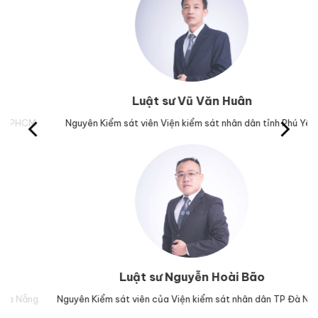
Luật sư Vũ Văn Huân
M.
Nguyên Kiểm sát viên Viện kiểm sát nhân dân tỉnh Phú Yên.
Tr
Luật sư Nguyễn Hoài Bão
g.
Nguyên Kiểm sát viên của Viện kiểm sát nhân dân TP Đà Nẵng.
Lu