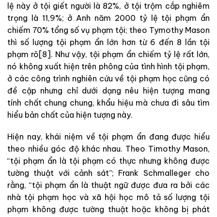
lệ này ở tội giết người là 82%, ở tội trộm cắp nghiêm
trọng là 11,9%; ở Anh năm 2000 tỷ lệ tội phạm ẩn
chiếm 70% tổng số vụ phạm tội; theo Tymothy Mason
thì số lượng tội phạm ẩn lớn hơn từ 6 đến 8 lần tội
phạm rõ[8]. Như vậy, tội phạm ẩn chiếm tỷ lệ rất lớn,
nó không xuất hiện trên phông của tình hình tội phạm,
ở các công trình nghiên cứu về tội phạm học cũng có
đề cập nhưng chỉ dưới dạng nêu hiện tượng mang
tính chất chung chung, khẩu hiệu mà chưa đi sâu tìm
hiểu bản chất của hiện tượng này.
Hiện nay, khái niệm về tội phạm ẩn đang được hiểu
theo nhiều góc độ khác nhau. Theo Timothy Mason,
“tội phạm ẩn là tội phạm có thực nhưng không được
tường thuật với cảnh sát”; Frank Schmalleger cho
rằng, “tội phạm ẩn là thuật ngữ được đưa ra bởi các
nhà tội phạm học và xã hội học mô tả số lượng tội
phạm không được tường thuật hoặc không bị phát