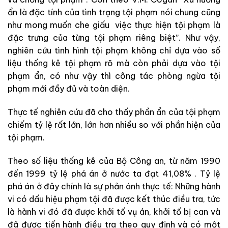
ẩn là đặc tính của tình trạng tội phạm nói chung cũng
như mong muốn che giấu việc thực hiện tội phạm là
đặc trưng của từng tội phạm riêng biệt”. Như vậy,
nghiên cứu tình hình tội phạm không chỉ dựa vào số
liệu thống kê tội phạm rõ mà còn phải dựa vào tội
phạm ẩn, có như vậy thì công tác phòng ngừa tội
phạm mới đầy đủ và toàn diện.
Thực tế nghiên cứu đã cho thấy phần ẩn của tội phạm
chiếm tỷ lệ rất lớn, lớn hơn nhiều so với phần hiện của
tội phạm.
Theo số liệu thống kê của Bộ Công an, từ năm 1990
đến 1999 tỷ lệ phá án ở nước ta đạt 41,08% . Tỷ lệ
phá án ở đây chính là sự phản ánh thực tế: Những hành
vi có dấu hiệu phạm tội đã được kết thúc điều tra, tức
là hành vi đó đã được khởi tố vụ án, khởi tố bị can và
đã được tiến hành điều tra theo quy định và có một