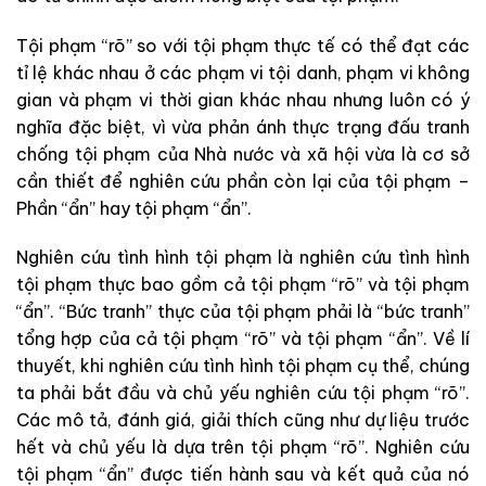
Tội phạm “rõ” so với tội phạm thực tế có thể đạt các
tỉ lệ khác nhau ở các phạm vi tội danh, phạm vi không
gian và phạm vi thời gian khác nhau nhưng luôn có ý
nghĩa đặc biệt, vì vừa phản ánh thực trạng đấu tranh
chống tội phạm của Nhà nước và xã hội vừa là cơ sở
cần thiết để nghiên cứu phần còn lại của tội phạm –
Phần “ẩn” hay tội phạm “ẩn”.
Nghiên cứu tình hình tội phạm là nghiên cứu tình hình
tội phạm thực bao gồm cả tội phạm “rõ” và tội phạm
“ẩn”. “Bức tranh” thực của tội phạm phải là “bức tranh”
tổng hợp của cả tội phạm “rõ” và tội phạm “ẩn”. Về lí
thuyết, khi nghiên cứu tình hình tội phạm cụ thể, chúng
ta phải bắt đầu và chủ yếu nghiên cứu tội phạm “rõ”.
Các mô tả, đánh giá, giải thích cũng như dự liệu trước
hết và chủ yếu là dựa trên tội phạm “rõ”. Nghiên cứu
tội phạm “ẩn” được tiến hành sau và kết quả của nó