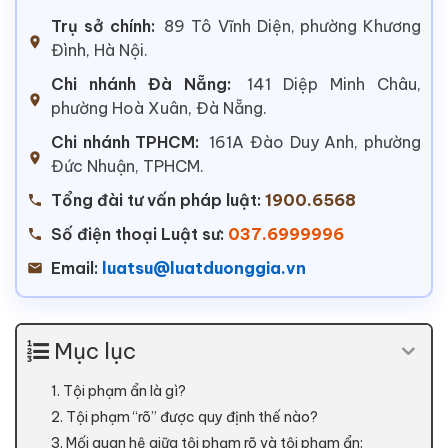
Trụ sở chính:
89 Tô Vĩnh Diện, phường Khương
Đình, Hà Nội.
Chi nhánh Đà Nẵng:
141 Diệp Minh Châu,
phường Hoà Xuân, Đà Nẵng.
Chi nhánh TPHCM:
161A Đào Duy Anh, phường
Đức Nhuận, TPHCM.
Tổng đài tư vấn pháp luật:
1900.6568
Số điện thoại Luật sư:
037.6999996
Email:
luatsu@luatduonggia.vn
Mục lục
1. Tội phạm ẩn là gì?
2. Tội phạm “rõ” được quy định thế nào?
3. Mối quan hệ giữa tội phạm rõ và tội phạm ẩn: