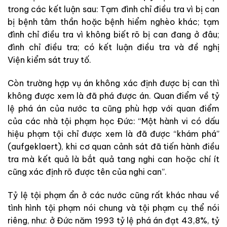
trong các kết luận sau: Tạm đình chỉ điều tra vì bị can
bị bệnh tâm thần hoặc bệnh hiểm nghèo khác; tạm
đình chỉ điều tra vì không biết rõ bị can đang ở đâu;
đình chỉ điều tra; có kết luận điều tra và đề nghị
Viện kiểm sát truy tố.
Còn trường hợp vụ án không xác định được bị can thì
không được xem là đã phá được án. Quan điểm về tỷ
lệ phá án của nước ta cũng phù hợp với quan điểm
của các nhà tội phạm học Đức: “Một hành vi có dấu
hiệu phạm tội chỉ được xem là đã được “khám phá”
(aufgeklaert), khi cơ quan cảnh sát đã tiến hành điều
tra mà kết quả là bắt quả tang nghi can hoặc chí ít
cũng xác định rõ được tên của nghi can”.
Tỷ lệ tội phạm ẩn ở các nước cũng rất khác nhau về
tình hình tội phạm nói chung và tội phạm cụ thể nói
riêng, như: ở Đức năm 1993 tỷ lệ phá án đạt 43,8%, tỷ