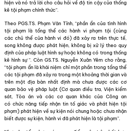
hiện và nó trả lời cho câu hỏi về độ tin cậy của thống
kê tội phạm chính thức”.
Theo PGS.TS. Phạm Văn Tỉnh, “phần ẩn của tình hình
tội phạm là tổng thể các hành vi phạm tội (cùng
các chủ thể của hành vi đó) đã xảy ra trên thực tế,
song không được phát hiện, không bị xử lý theo quy
định của pháp luật hình sự hoặc không có trong thống
kê hình sự ”. Còn GS.TS. Nguyễn Xuân Yêm cho rằng,
“tội phạm ẩn là khái niệm chỉ một phần trong tổng thể
các tội phạm đã xảy ra trong một khoảng thời gian và
trên một địa bàn nhất định mà chưa được các cơ
quan bảo vệ pháp luật (Cơ quan điều tra, Viện kiểm
sát, Tòa án và các cơ quan khác của Công an
có chức năng tiếp nhận tin tố giác và phát hiện tội
phạm) phát hiện về sự kiện nói chung hoặc chưa nhận
biết được sự kiện, hành vi đã phát hiện là tội phạm”.