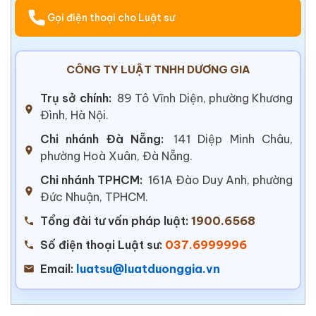
Gọi điện thoại cho Luật sư
CÔNG TY LUẬT TNHH DƯƠNG GIA
Trụ sở chính:
89 Tô Vĩnh Diện, phường Khương
Đình, Hà Nội.
Chi nhánh Đà Nẵng:
141 Diệp Minh Châu,
phường Hoà Xuân, Đà Nẵng.
Chi nhánh TPHCM:
161A Đào Duy Anh, phường
Đức Nhuận, TPHCM.
Tổng đài tư vấn pháp luật:
1900.6568
Số điện thoại Luật sư:
037.6999996
Email:
luatsu@luatduonggia.vn