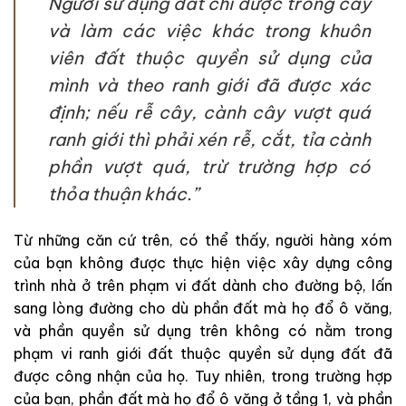
Người sử dụng đất chỉ được trồng cây
và làm các việc khác trong khuôn
viên đất thuộc quyền sử dụng của
mình và theo ranh giới đã được xác
định; nếu rễ cây, cành cây vượt quá
ranh giới thì phải xén rễ, cắt, tỉa cành
phần vượt quá, trừ trường hợp có
thỏa thuận khác.”
T
ừ những căn cứ trên, có thể thấy, người hàng xóm
của bạn không được thực hiện việc xây dựng công
trình nhà ở trên phạm vi đất dành cho đường bộ, lấn
sang lòng đường cho dù phần đất mà họ đổ ô văng,
và phần quyền sử dụng trên không có nằm trong
phạm vi ranh giới đất thuộc quyền sử dụng đất đã
được công nhận của họ. Tuy nhiên, trong trường hợp
của bạn, phần đất mà họ đổ ô văng ở tầng 1, và phần