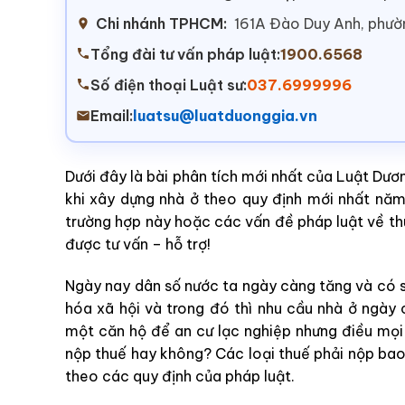
Chi nhánh TPHCM:
161A Đào Duy Anh, phư
Tổng đài tư vấn pháp luật:
1900.6568
Số điện thoại Luật sư:
037.6999996
Email:
luatsu@luatduonggia.vn
Dưới đây là bài phân tích mới nhất của Luật Dươ
khi xây dựng nhà ở theo quy định mới nhất nă
trường hợp này hoặc các vấn đề pháp luật về thu
được tư vấn – hỗ trợ!
Ngày nay dân số nước ta ngày càng tăng và có số
hóa xã hội và trong đó thì nhu cầu nhà ở ngày
một căn hộ để an cư lạc nghiệp nhưng điều mọi 
nộp thuế hay không? Các loại thuế phải nộp bao
theo các quy định của pháp luật.