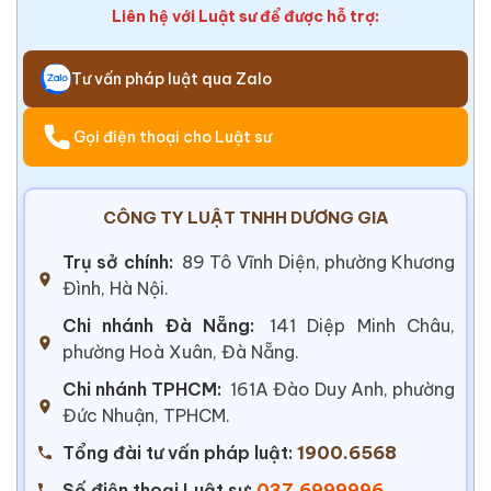
Liên hệ với Luật sư để được hỗ trợ:
Tư vấn pháp luật qua Zalo
Gọi điện thoại cho Luật sư
CÔNG TY LUẬT TNHH DƯƠNG GIA
Trụ sở chính:
89 Tô Vĩnh Diện, phường Khương
Đình, Hà Nội.
Chi nhánh Đà Nẵng:
141 Diệp Minh Châu,
phường Hoà Xuân, Đà Nẵng.
Chi nhánh TPHCM:
161A Đào Duy Anh, phường
Đức Nhuận, TPHCM.
Tổng đài tư vấn pháp luật:
1900.6568
Số điện thoại Luật sư:
037.6999996