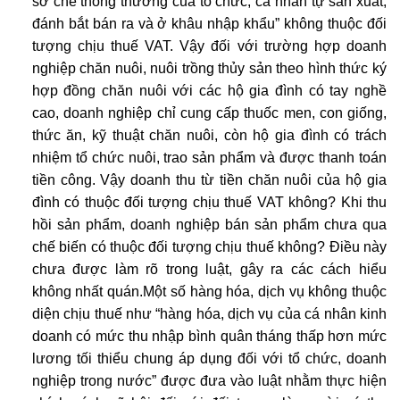
sơ chế thông thường của tổ chức, cá nhân tự sản xuất,
đánh bắt bán ra và ở khâu nhập khẩu” không thuộc đối
tượng chịu thuế VAT. Vậy đối với trường hợp doanh
nghiệp chăn nuôi, nuôi trồng thủy sản theo hình thức ký
hợp đồng chăn nuôi với các hộ gia đình có tay nghề
cao, doanh nghiệp chỉ cung cấp thuốc men, con giống,
thức ăn, kỹ thuật chăn nuôi, còn hộ gia đình có trách
nhiệm tổ chức nuôi, trao sản phẩm và được thanh toán
tiền công. Vậy doanh thu từ tiền chăn nuôi của hộ gia
đình có thuộc đối tượng chịu thuế VAT không? Khi thu
hồi sản phẩm, doanh nghiệp bán sản phẩm chưa qua
chế biến có thuộc đối tượng chịu thuế không? Điều này
chưa được làm rõ trong luật, gây ra các cách hiểu
không nhất quán.Một số hàng hóa, dịch vụ không thuộc
diện chịu thuế như “hàng hóa, dịch vụ của cá nhân kinh
doanh có mức thu nhập bình quân tháng thấp hơn mức
lương tối thiểu chung áp dụng đối với tổ chức, doanh
nghiệp trong nước” được đưa vào luật nhằm thực hiện