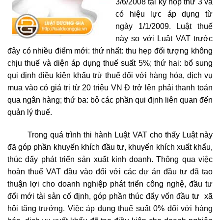
3/6/2008 tại kỳ họp thứ 3 và
có hiệu lực áp dụng từ
ngày 1/1/2009. Luật thuế
này so với Luật VAT trước
đây có nhiều điểm mới: thứ nhất: thu hẹp đối tượng không
chịu thuế và diện áp dụng thuế suất 5%; thứ hai: bổ sung
qui định điều kiện khấu trừ thuế đối với hàng hóa, dịch vụ
mua vào có giá trị từ 20 triệu VN Đ trở lên phải thanh toán
qua ngân hàng; thứ ba: bỏ các phần qui định liên quan đến
quản lý thuế.
Trong quá trình thi hành Luật VAT cho thấy Luật này
đã góp phần khuyến khích đầu tư, khuyến khích xuất khẩu,
thúc đẩy phát triển sản xuất kinh doanh. Thông qua việc
hoàn thuế VAT đầu vào đối với các dự án đầu tư đã tạo
thuận lợi cho doanh nghiệp phát triển công nghệ, đầu tư
đổi mới tài sản cố định, góp phần thúc đẩy vốn đầu tư xã
hội tăng trưởng. Việc áp dụng thuế suất 0% đối với hàng