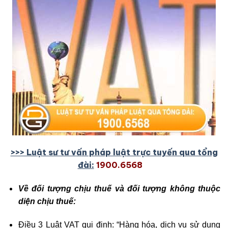
>>> Lu
ậ
t sư tư v
ấ
n pháp lu
ậ
t tr
ự
c tuy
ế
n qua t
ổ
ng
đài:
1900.6568
Về đối tượng chịu thuế và đối tượng không thuộc
diện chịu thuế:
Điều 3 Luật VAT qui định: “Hàng hóa, dịch vụ sử dụng