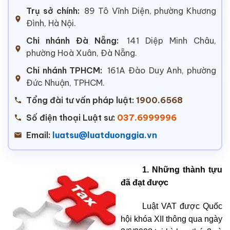
Trụ sở chính:
89 Tô Vĩnh Diện, phường Khương
Đình, Hà Nội.
Chi nhánh Đà Nẵng:
141 Diệp Minh Châu,
phường Hoà Xuân, Đà Nẵng.
Chi nhánh TPHCM:
161A Đào Duy Anh, phường
Đức Nhuận, TPHCM.
Tổng đài tư vấn pháp luật:
1900.6568
Số điện thoại Luật sư:
037.6999996
Email:
luatsu@luatduonggia.vn
1. Những thành tựu
đã đạt được
Luật VAT được Quốc
hội khóa XII thông qua ngày