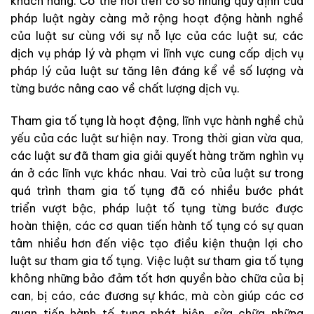
khách hàng. Có thể nói trên cơ sở những quy định của
pháp luật ngày càng mở rộng hoạt động hành nghề
của luật sư cùng với sự nỗ lực của các luật sư, các
dịch vụ pháp lý và phạm vi lĩnh vực cung cấp dịch vụ
pháp lý của luật sư tăng lên đáng kể về số lượng và
từng bước nâng cao về chất lượng dịch vụ.
Tham gia tố tụng là hoạt động, lĩnh vực hành nghề chủ
yếu của các luật sư hiện nay. Trong thời gian vừa qua,
các luật sư đã tham gia giải quyết hàng trăm nghìn vụ
án ở các lĩnh vực khác nhau. Vai trò của luật sư trong
quá trình tham gia tố tụng đã có nhiều bước phát
triển vượt bậc, pháp luật tố tụng từng bước được
hoàn thiện, các cơ quan tiến hành tố tụng có sự quan
tâm nhiều hơn đến việc tạo điều kiện thuận lợi cho
luật sư tham gia tố tụng. Việc luật sư tham gia tố tụng
không những bảo đảm tốt hơn quyền bào chữa của bị
can, bị cáo, các đương sự khác, mà còn giúp các cơ
quan tiến hành tố tụng phát hiện, sửa chữa những