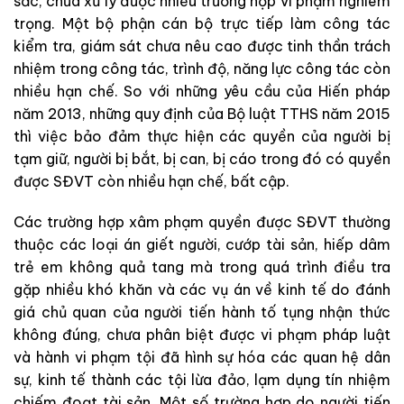
sắc, chưa xử lý được nhiều trường hợp vi phạm nghiêm
trọng. Một bộ phận cán bộ trực tiếp làm công tác
kiểm tra, giám sát chưa nêu cao được tinh thần trách
nhiệm trong công tác, trình độ, năng lực công tác còn
nhiều hạn chế. So với những yêu cầu của Hiến pháp
năm 2013, những quy định của Bộ luật TTHS năm 2015
thì việc bảo đảm thực hiện các quyền của người bị
tạm giữ, người bị bắt, bị can, bị cáo trong đó có quyền
được SĐVT còn nhiều hạn chế, bất cập.
Các trường hợp xâm phạm quyền được SĐVT thường
thuộc các loại án giết người, cướp tài sản, hiếp dâm
trẻ em không quả tang mà trong quá trình điều tra
gặp nhiều khó khăn và các vụ án về kinh tế do đánh
giá chủ quan của người tiến hành tố tụng nhận thức
không đúng, chưa phân biệt được vi phạm pháp luật
và hành vi phạm tội đã hình sự hóa các quan hệ dân
sự, kinh tế thành các tội lừa đảo, lạm dụng tín nhiệm
chiếm đoạt tài sản. Một số trường hợp do người tiến