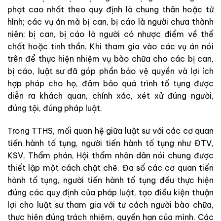
phạt cao nhất theo quy định là chung thân hoặc tử
hình; các vụ án mà bị can, bị cáo là người chưa thành
niên; bị can, bị cáo là người có nhược điểm về thể
chất hoặc tinh thần. Khi tham gia vào các vụ án nói
trên để thực hiện nhiệm vụ bào chữa cho các bị can,
bị cáo, luật sư đã góp phần bảo vệ quyền và lợi ích
hợp pháp cho họ, đảm bảo quá trình tố tụng được
diễn ra khách quan, chính xác, xét xử đúng người,
đúng tội, đúng pháp luật.
Trong TTHS, mối quan hệ giữa luật sư với các cơ quan
tiến hành tố tụng, người tiến hành tố tụng như ĐTV,
KSV, Thẩm phán, Hội thẩm nhân dân nói chung được
thiết lập một cách chặt chẽ. Đa số các cơ quan tiến
hành tố tụng, người tiến hành tố tụng đều thực hiện
đúng các quy định của pháp luật, tạo điều kiện thuận
lợi cho luật sư tham gia với tư cách người bào chữa,
thực hiện đúng trách nhiệm, quyền hạn của mình. Các