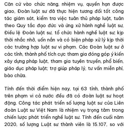
Căn cứ vào chức năng, nhiệm vụ, quyền hạn được
giao, Đoàn luật sư đã thực hiện tương đối tốt công
tác giám sát, kiểm tra việc tuân thủ pháp luật, tuân
theo Quy tắc đạo đức và ứng xử hành nghề luật sư,
Điều lệ Đoàn luật sư, tổ chức hành nghề luật sư; kịp
thời nhắc nhở, uốn nắn và có biện pháp xử lý kịp thời
các trường hợp luật sư vi phạm. Các Đoàn luật sư ở
các tỉnh, thành phố tích cực tham gia đóng góp ý kiến
xây dựng pháp luật, tham gia tuyên truyền, phổ biến,
giáo dục pháp luật; trợ giúp pháp lý, tư vấn miễn phí,
bào chữa.
Tính đến thời điểm hiện nay, tại 63 tỉnh, thành phố
trên phạm vi cả nước đều đã có đoàn luật sư hoạt
động. Công tác phát triển số lượng luật sư của Liên
đoàn Luật sư Việt Nam là nhiệm vụ trọng tâm trong
chiến lược phát triển nghề luật sư. Tính đến cuối năm
2020, số lượng Luật sư thành viên là 15.107, so với