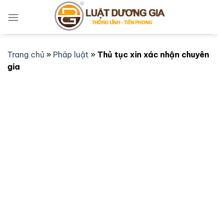
Bỏ
qua
nội
dung
Trang chủ
»
Pháp luật
»
Thủ tục xin xác nhận chuyên
gia