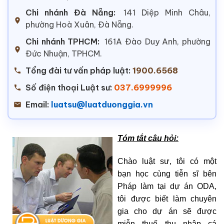
Chi nhánh Đà Nẵng:
141 Diệp Minh Châu,
phường Hoà Xuân, Đà Nẵng.
Chi nhánh TPHCM:
161A Đào Duy Anh, phường
Đức Nhuận, TPHCM.
Tổng đài tư vấn pháp luật:
1900.6568
Số điện thoại Luật sư:
037.6999996
Email:
luatsu@luatduonggia.vn
Tóm tắt câu hỏi:
Chào luật sư, tôi có một
bạn học cùng tiễn sĩ bên
Pháp làm tại dự án ODA,
tôi được biết làm chuyên
gia cho dự án sẽ được
miễn thuế thu nhập cá