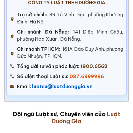
CÔNG TY LUẬT TNHH DƯƠNG GIA
Trụ sở chính:
89 Tô Vĩnh Diện, phường Khương
Đình, Hà Nội.
Chi nhánh Đà Nẵng:
141 Diệp Minh Châu,
phường Hoà Xuân, Đà Nẵng.
Chi nhánh TPHCM:
161A Đào Duy Anh, phường
Đức Nhuận, TPHCM.
Tổng đài tư vấn pháp luật:
1900.6568
Số điện thoại Luật sư:
037.6999996
Email:
luatsu@luatduonggia.vn
Đội ngũ Luật sư, Chuyên viên của
Luật
Dương Gia