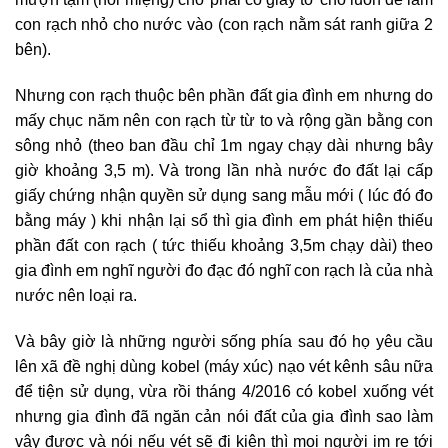
con rạch nhỏ cho nước vào (con rạch nằm sát ranh giữa 2
bên).
Nhưng con rạch thuộc bên phần đất gia đình em nhưng do
mấy chục năm nên con rạch từ từ to và rộng gần bằng con
sông nhỏ (theo ban đầu chỉ 1m ngay chạy dài nhưng bây
giờ khoảng 3,5 m). Và trong lần nhà nước đo đất lại cấp
giấy chứng nhận quyền sử dụng sang mẫu mới ( lúc đó đo
bằng máy ) khi nhận lại sổ thì gia đình em phát hiện thiếu
phần đất con rạch ( tức thiếu khoảng 3,5m chạy dài) theo
gia đình em nghĩ người đo đạc đó nghĩ con rạch là của nhà
nước nên loại ra.
Và bây giờ là những người sống phía sau đó họ yêu cầu
lên xã đề nghị dùng kobel (máy xúc) nạo vét kênh sâu nữa
để tiện sử dụng, vừa rồi tháng 4/2016 có kobel xuống vét
nhưng gia đình đã ngăn cản nói đất của gia đình sao làm
vậy được và nói nếu vét sẽ đi kiện thì mọi người im re tới