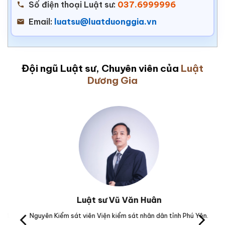
Số điện thoại Luật sư:
037.6999996
Email:
luatsu@luatduonggia.vn
Đội ngũ Luật sư, Chuyên viên của
Luật
Dương Gia
Luật sư Vũ Văn Huân
M.
Nguyên Kiểm sát viên Viện kiểm sát nhân dân tỉnh Phú Yên.
Tr