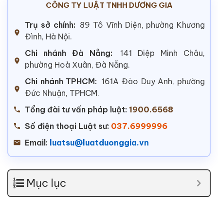
CÔNG TY LUẬT TNHH DƯƠNG GIA
Trụ sở chính:
89 Tô Vĩnh Diện, phường Khương
Đình, Hà Nội.
Chi nhánh Đà Nẵng:
141 Diệp Minh Châu,
phường Hoà Xuân, Đà Nẵng.
Chi nhánh TPHCM:
161A Đào Duy Anh, phường
Đức Nhuận, TPHCM.
Tổng đài tư vấn pháp luật:
1900.6568
Số điện thoại Luật sư:
037.6999996
Email:
luatsu@luatduonggia.vn
Mục lục