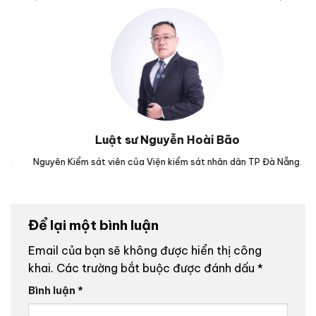
Luật sư Nguyễn Hoài Bão
g.
Nguyên Kiểm sát viên của Viện kiểm sát nhân dân TP Đà Nẵng.
Lu
Để lại một bình luận
Email của bạn sẽ không được hiển thị công
khai.
Các trường bắt buộc được đánh dấu
*
Bình luận
*