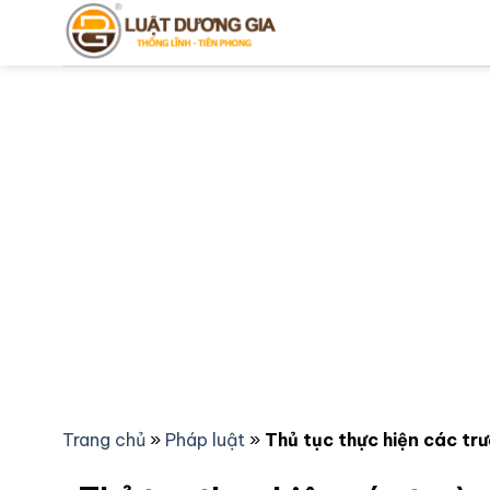
Bỏ
qua
nội
dung
Trang chủ
»
Pháp luật
»
Thủ tục thực hiện các tr