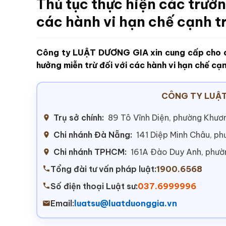
Thủ tục thực hiện các trườ
các hành vi hạn chế cạnh t
Công ty LUẬT DƯƠNG GIA xin cung cấp cho q
hưởng miễn trừ đối với các hành vi hạn chế cạ
CÔNG TY LUẬT
Trụ sở chính:
89 Tô Vĩnh Diện, phường Khươn
Chi nhánh Đà Nẵng:
141 Diệp Minh Châu, p
Chi nhánh TPHCM:
161A Đào Duy Anh, phư
Tổng đài tư vấn pháp luật:
1900.6568
Số điện thoại Luật sư:
037.6999996
Email:
luatsu@luatduonggia.vn