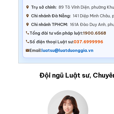
Trụ sở chính:
89 Tô Vĩnh Diện, phường Khư
Chi nhánh Đà Nẵng:
141 Diệp Minh Châu,
Chi nhánh TPHCM:
161A Đào Duy Anh, ph
Tổng đài tư vấn pháp luật:
1900.6568
Số điện thoại Luật sư:
037.6999996
Email:
luatsu@luatduonggia.vn
Đội ngũ Luật sư, Chuyê