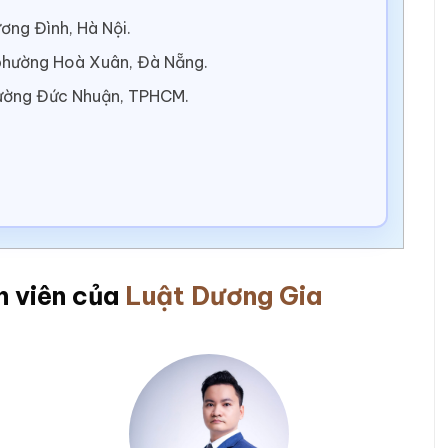
ơng Đình, Hà Nội.
 phường Hoà Xuân, Đà Nẵng.
ường Đức Nhuận, TPHCM.
n viên của
Luật Dương Gia