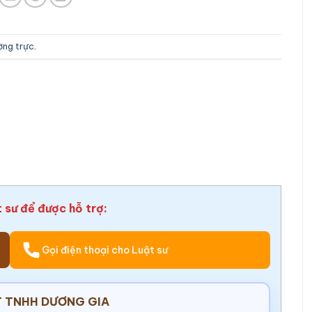
ường trực
.
t sư để được hỗ trợ:
Gọi điện thoại cho Luật sư
 TNHH DƯƠNG GIA