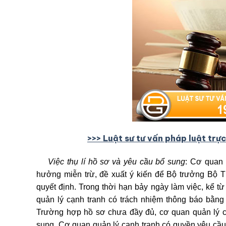
>>> Lu
ậ
t sư tư v
ấ
n pháp lu
ậ
t tr
ự
c
Việc thụ lí hồ sơ và yêu cầu bổ sung
: Cơ quan 
hưởng miễn trừ, đề xuất ý kiến để Bộ trưởng Bộ 
quyết định. Trong thời hạn bảy ngày làm việc, kể t
quản lý cạnh tranh có trách nhiệm thông báo bằng
Trường hợp hồ sơ chưa đầy đủ, cơ quan quản lý cạ
sung. Cơ quan quản lý cạnh tranh có quyền yêu cầu 