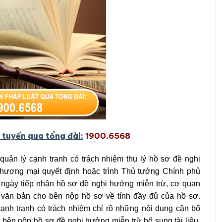
 tuy
ế
n qua t
ổ
ng đài:
1900.6568
quản lý cạnh tranh có trách nhiệm thụ lý hồ sơ đề nghị
Thương mại quyết định hoặc trình Thủ tướng Chính phủ
ừ ngày tiếp nhận hồ sơ đề nghị hưởng miễn trừ, cơ quan
 văn bản cho bên nộp hồ sơ về tính đầy đủ của hồ sơ.
nh tranh có trách nhiệm chỉ rõ những nội dung cần bổ
bên nộp hồ sơ đề nghị hưởng miễn trừ bổ sung tài liệu,