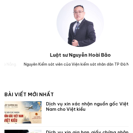
Luật sư Nguyễn Hoài Bão
g.
Nguyên Kiểm sát viên của Viện kiểm sát nhân dân TP Đà Nẵng.
Lu
BÀI VIẾT MỚI NHẤT
Dịch vụ xin xác nhận nguồn gốc Việt
Nam cho Việt kiều
Dịch vụ xin gia hạn giấy chứng nhận