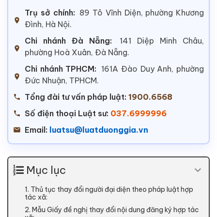
Trụ sở chính:
89 Tô Vĩnh Diện, phường Khương
Đình, Hà Nội.
Chi nhánh Đà Nẵng:
141 Diệp Minh Châu,
phường Hoà Xuân, Đà Nẵng.
Chi nhánh TPHCM:
161A Đào Duy Anh, phường
Đức Nhuận, TPHCM.
Tổng đài tư vấn pháp luật:
1900.6568
Số điện thoại Luật sư:
037.6999996
Email:
luatsu@luatduonggia.vn
Mục lục
1. Thủ tục thay đổi người đại diện theo pháp luật hợp
tác xã:
2. Mẫu Giấy đề nghị thay đổi nội dung đăng ký hợp tác