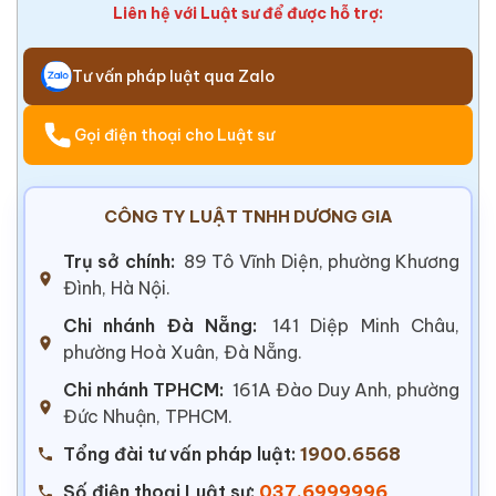
Liên hệ với Luật sư để được hỗ trợ:
Tư vấn pháp luật qua Zalo
Gọi điện thoại cho Luật sư
CÔNG TY LUẬT TNHH DƯƠNG GIA
Trụ sở chính:
89 Tô Vĩnh Diện, phường Khương
Đình, Hà Nội.
Chi nhánh Đà Nẵng:
141 Diệp Minh Châu,
phường Hoà Xuân, Đà Nẵng.
Chi nhánh TPHCM:
161A Đào Duy Anh, phường
Đức Nhuận, TPHCM.
Tổng đài tư vấn pháp luật:
1900.6568
Số điện thoại Luật sư:
037.6999996