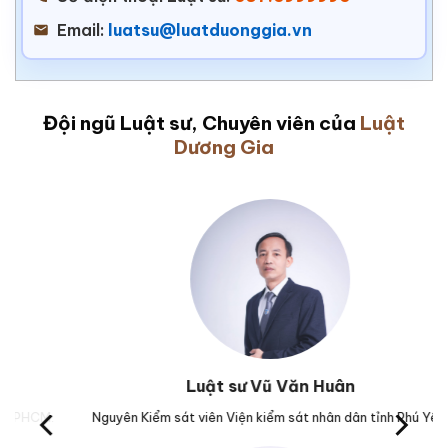
Email:
luatsu@luatduonggia.vn
Đội ngũ Luật sư, Chuyên viên của
Luật
Dương Gia
Luật sư Vũ Văn Huân
M.
Nguyên Kiểm sát viên Viện kiểm sát nhân dân tỉnh Phú Yên.
Tr