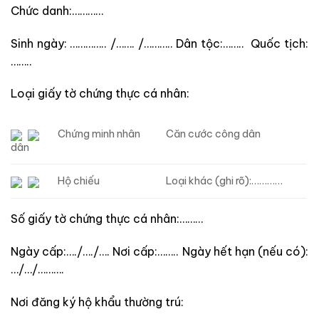
Chức danh:…………
Sinh ngày: ………….. /……. /……….. Dân tộc:…….. Quốc tịch:
……..
Loại giấy tờ chứng thực cá nhân:
Chứng minh nhân
Căn cước công dân
dân
Hộ chiếu
Loại khác (ghi rõ):…………
Số giấy tờ chứng thực cá nhân:………
Ngày cấp:…./…./…. Nơi cấp:…….. Ngày hết hạn (nếu có):
…/…/……….
Nơi đăng ký hộ khẩu thường trú: