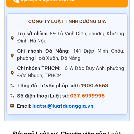
CÔNG TY LUẬT TNHH DƯƠNG GIA
Trụ sở chính:
89 Tô Vĩnh Diện, phường Khương
Đình, Hà Nội.
Chi nhánh Đà Nẵng:
141 Diệp Minh Châu,
phường Hoà Xuân, Đà Nẵng.
Chi nhánh TPHCM:
161A Đào Duy Anh, phường
Đức Nhuận, TPHCM.
Tổng đài tư vấn pháp luật:
1900.6568
Số điện thoại Luật sư:
037.6999996
Email:
luatsu@luatduonggia.vn
Đội ngũ Luật sư, Chuyên viên của
Luật