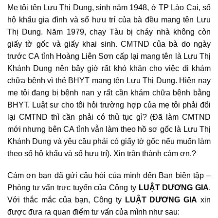
Mẹ tôi tên Lưu Thị Dung, sinh năm 1948, ở TP Lào Cai, sổ
hộ khẩu gia đình và sổ hưu trí của bà đều mang tên Lưu
Thị Dung. Năm 1979, chạy Tàu bị cháy nhà không còn
giấy tờ gốc và giấy khai sinh. CMTND của bà do ngày
trước CA tỉnh Hoàng Liên Sơn cấp lại mang tên là Lưu Thị
Khánh Dung nên bây giờ rất khó khăn cho việc đi khám
chữa bệnh vì thẻ BHYT mang tên Lưu Thị Dung. Hiện nay
mẹ tôi đang bị bệnh nan y rất cần khám chữa bệnh bằng
BHYT. Luật sư cho tôi hỏi trường hợp của mẹ tôi phải đổi
lại CMTND thì cần phải có thủ tục gì? (Đã làm CMTND
mới nhưng bên CA tỉnh vẫn làm theo hồ sơ gốc là Lưu Thị
Khánh Dung và yêu cầu phải có giấy tờ gốc nếu muốn làm
theo sổ hộ khẩu và sổ hưu trí). Xin trân thành cảm ơn.?
Cám ơn bạn đã gửi câu hỏi của mình đến Ban biên tập –
Phòng tư vấn trực tuyến của Công ty
LUẬT DƯƠNG GIA
.
Với thắc mắc của bạn, Công ty
LUẬT DƯƠNG GIA
xin
được đưa ra quan điểm tư vấn của mình như sau: