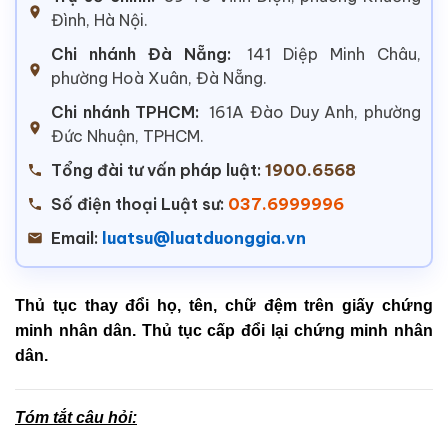
Đình, Hà Nội.
Chi nhánh Đà Nẵng:
141 Diệp Minh Châu,
phường Hoà Xuân, Đà Nẵng.
Chi nhánh TPHCM:
161A Đào Duy Anh, phường
Đức Nhuận, TPHCM.
Tổng đài tư vấn pháp luật:
1900.6568
Số điện thoại Luật sư:
037.6999996
Email:
luatsu@luatduonggia.vn
Thủ tục thay đổi họ, tên, chữ đệm trên giấy chứng
minh nhân dân. Thủ tục cấp đổi lại chứng minh nhân
dân.
Tóm tắt câu hỏi: