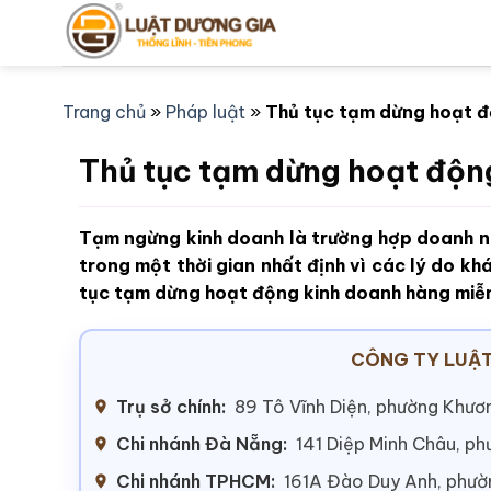
Bỏ
qua
nội
dung
Trang chủ
»
Pháp luật
»
Thủ tục tạm dừng hoạt đ
Thủ tục tạm dừng hoạt độn
Tạm ngừng kinh doanh là trường hợp doanh n
trong một thời gian nhất định vì các lý do kh
tục tạm dừng hoạt động kinh doanh hàng miễn
CÔNG TY LUẬT
Trụ sở chính:
89 Tô Vĩnh Diện, phường Khươn
Chi nhánh Đà Nẵng:
141 Diệp Minh Châu, p
Chi nhánh TPHCM:
161A Đào Duy Anh, phư