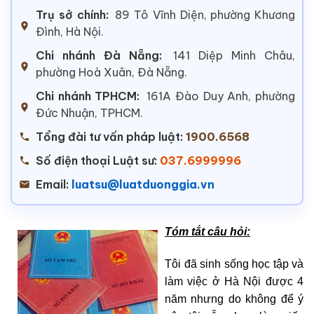
Trụ sở chính:
89 Tô Vĩnh Diện, phường Khương
Đình, Hà Nội.
Chi nhánh Đà Nẵng:
141 Diệp Minh Châu,
phường Hoà Xuân, Đà Nẵng.
Chi nhánh TPHCM:
161A Đào Duy Anh, phường
Đức Nhuận, TPHCM.
Tổng đài tư vấn pháp luật:
1900.6568
Số điện thoại Luật sư:
037.6999996
Email:
luatsu@luatduonggia.vn
Tóm tắt câu hỏi:
Tôi đã sinh sống học tập và
làm việc ở Hà Nội được 4
năm nhưng do không để ý