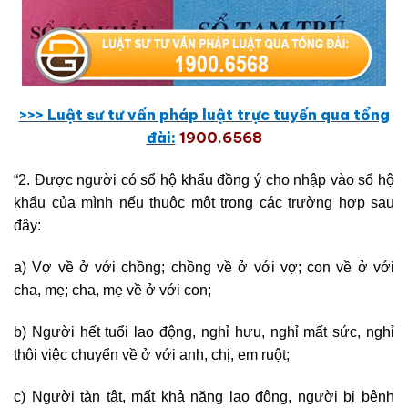
>>> Lu
ậ
t sư tư v
ấ
n pháp lu
ậ
t tr
ự
c tuy
ế
n qua t
ổ
ng
đài:
1900.6568
“2. Được người có sổ hộ khẩu đồng ý cho nhập vào sổ hộ
khẩu của mình nếu thuộc một trong các trường hợp sau
đây:
a) Vợ về ở với chồng; chồng về ở với vợ; con về ở với
cha, mẹ; cha, mẹ về ở với con;
b) Người hết tuổi lao động, nghỉ hưu, nghỉ mất sức, nghỉ
thôi việc chuyển về ở với anh, chị, em ruột;
c) Người tàn tật, mất khả năng lao động, người bị bệnh