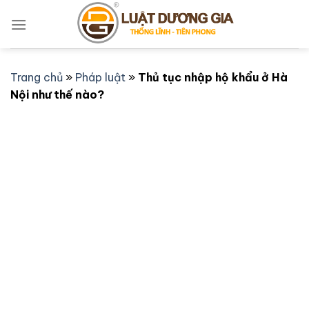
Bỏ
qua
nội
dung
Trang chủ
»
Pháp luật
»
Thủ tục nhập hộ khẩu ở Hà
Nội như thế nào?