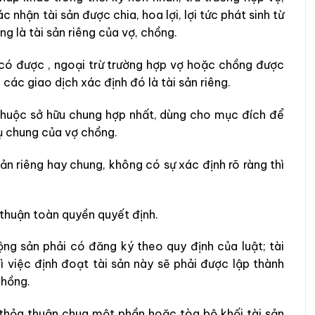
nhận tài sản được chia, hoa lợi, lợi tức phát sinh từ
ng là tài sản riêng của vợ, chồng.
 có được , ngoại trừ trường hợp vợ hoặc chồng được
các giao dịch xác định đó là tài sản riêng.
 thuộc sở hữu chung hợp nhất, dùng cho mục đích để
ụ chung của vợ chồng.
sản riêng hay chung, không có sự xác định rõ ràng thì
 thuận toàn quyền quyết định.
ng sản phải có đăng ký theo quy định của luật; tài
ì việc định đoạt tài sản này sẽ phải được lập thành
chồng.
 thỏa thuận chua một phần hoặc tòa bộ khối tài sản