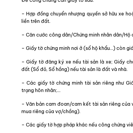
– Hợp đồng chuyển nhượng quyền sở hữu xe hoặ
liền trên đất.
– Căn cước công dân/Chứng minh nhân dân/Hộ ch
– Giấy tờ chứng minh nơi ở (sổ hộ khẩu…) còn giá t
– Giấy tờ đăng ký xe nếu tài sản là xe; Giấy ch
đất (Sổ đỏ, Sổ hồng) nếu tài sản là đất và nhà.
– Các giấy tờ chứng minh tài sản riêng như Gi
trạng hôn nhân;…
– Văn bản cam đoan/cam kết tài sản riêng của v
mua riêng của vợ/chồng).
– Các giấy tờ hợp pháp khác nếu công chứng viê