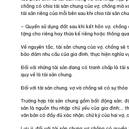
chồng có chia tài sản chung của vợ, chồng mà xác 
tài sản riêng của mỗi bên sau khi chia tài sản chu
– Quyền sử dụng đất sau khi kết hôn vợ, chồng
tặng cho riêng hay thừa kế riêng hoặc thông qua 
Về nguyên tắc, tài sản chung của vợ, chồng sẽ
bảo đảm nhu cầu của gia đình, thực hiện nghĩa v
Đối với những tài sản đang có tranh chấp là tài 
quy về là tài sản chung.
Đối với tài sản chung, vợ và chồng sẽ có sự thỏa
Trường hợp tài sản chung gồm bất động sản; độ
sản là nguồn thu nhập chủ yếu của gia đình;… th
văn bản có đầy đủ xác nhận, chữ ký của hai vợ, 
Lưu ý: đối với tài sản chung vợ chồng có quyền