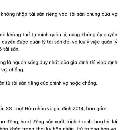
không nhập tài sản riêng vào tài sản chung của vợ
mà không thể tự mình quản lý, cũng không ủy quyền
 quyền được quản lý tài sản đó, và lưu ý việc quản lý
 tài sản.
iêng là nguồn sống duy nhất của gia đình thì việc định
a vợ, chồng.
án từ tài sản riêng của chính vợ hoặc chồng.
iều 33
Luật Hôn nhân và gia đình 2014, bao gồm:
ao động, hoạt động sản xuất, kinh doanh, hoa lợi, lợi
pháp khác trong thời kỳ hôn nhân, trừ trường hợp vợ,