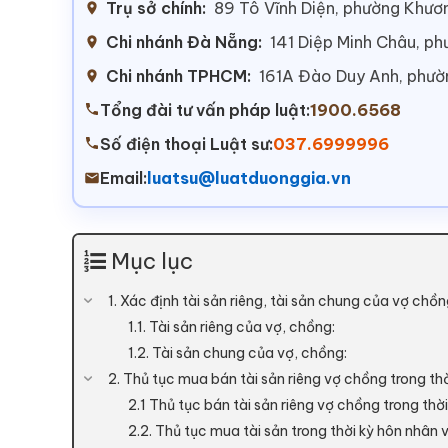
Trụ sở chính:
89 Tô Vĩnh Diện, phường Khươn
Chi nhánh Đà Nẵng:
141 Diệp Minh Châu, p
Chi nhánh TPHCM:
161A Đào Duy Anh, phư
Tổng đài tư vấn pháp luật:
1900.6568
Số điện thoại Luật sư:
037.6999996
Email:
luatsu@luatduonggia.vn
Mục lục
1. Xác định tài sản riêng, tài sản chung của vợ chồn
1.1. Tài sản riêng của vợ, chồng:
1.2. Tài sản chung của vợ, chồng:
2. Thủ tục mua bán tài sản riêng vợ chồng trong th
2.1 Thủ tục bán tài sản riêng vợ chồng trong thờ
2.2. Thủ tục mua tài sản trong thời kỳ hôn nhân v