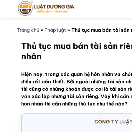
Bỏ
qua
nội
dung
Trang chủ
»
Pháp luật
»
Thủ tục mua bán tài sản 
Thủ tục mua bán tài sản ri
nhân
Hiện nay, trong các quan hệ hôn nhân vợ chồng
điều rất cần thiết. Bởi ngoài những tài sản 
thì cũng có những khoản được coi là tài sản ri
vẫn xác lập những tài sản riêng. Vậy khi cần
hôn nhân thì cần những thủ tục như thế nào?
CÔNG TY LUẬT