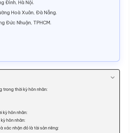
g Đình, Hà Nội.
hường Hoà Xuân, Đà Nẵng.
ờng Đức Nhuận, TPHCM.
g trong thời kỳ hôn nhân:
ời kỳ hôn nhân:
i kỳ hôn nhân:
à xác nhận đó là tài sản riêng: