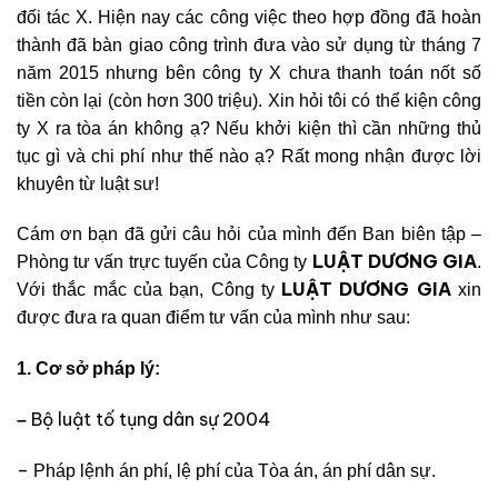
đối tác X. Hiện nay các công việc theo hợp đồng đã hoàn
thành đã bàn giao công trình đưa vào sử dụng từ tháng 7
năm 2015 nhưng bên công ty X chưa thanh toán nốt số
tiền còn lại (còn hơn 300 triệu). Xin hỏi tôi có thể kiện công
ty X ra tòa án không ạ? Nếu khởi kiện thì cần những thủ
tục gì và chi phí như thế nào ạ? Rất mong nhận được lời
khuyên từ luật sư!
Cám ơn bạn đã gửi câu hỏi của mình đến Ban biên tập –
LUẬT DƯƠNG GIA
Phòng tư vấn trực tuyến của Công ty
.
LUẬT DƯƠNG GIA
Với thắc mắc của bạn, Công ty
xin
được đưa ra quan điểm tư vấn của mình như sau:
1. Cơ sở pháp lý:
Bộ luật tố tụng dân sự 2004
–
–
Pháp lệnh án p
hí, lệ phí của Tòa án
, án phí dân sự.