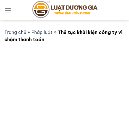
Bỏ
qua
nội
dung
Trang chủ
»
Pháp luật
»
Thủ tục khởi kiện công ty vì
chậm thanh toán