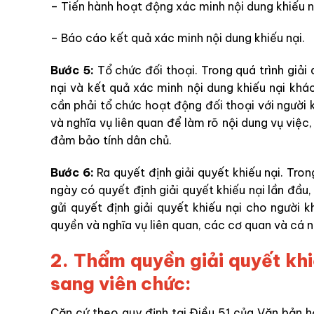
– Tiến hành hoạt động xác minh nội dung khiếu n
– Báo cáo kết quả xác minh nội dung khiếu nại.
Bước 5:
Tổ chức đối thoại. Trong quá trình giải 
nại và kết quả xác minh nội dung khiếu nại khác
cần phải tổ chức hoạt động đối thoại với người kh
và nghĩa vụ liên quan để làm rõ nội dung vụ việc
đảm bảo tính dân chủ.
Bước 6:
Ra quyết định giải quyết khiếu nại. Tro
ngày có quyết định giải quyết khiếu nại lần đầu, 
gửi quyết định giải quyết khiếu nại cho người kh
quyền và nghĩa vụ liên quan, các cơ quan và cá n
2.
Thẩm quyền giải quyết kh
sang viên chức:
Căn cứ theo quy định tại Điều 51 của Văn bản h