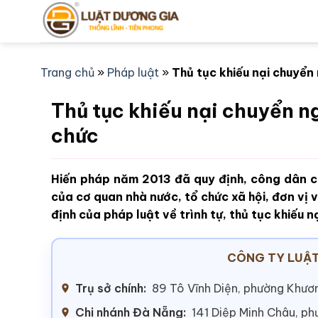
Bỏ
qua
nội
dung
Trang chủ
»
Pháp luật
»
Thủ tục khiếu nại chuyển
Thủ tục khiếu nại chuyển n
chức
Hiến pháp năm 2013 đã quy định, công dân có
của cơ quan nhà nước, tổ chức xã hội, đơn vị 
định của pháp luật về trình tự, thủ tục khiếu
CÔNG TY LUẬT
Trụ sở chính:
89 Tô Vĩnh Diện, phường Khươn
Chi nhánh Đà Nẵng:
141 Diệp Minh Châu, p