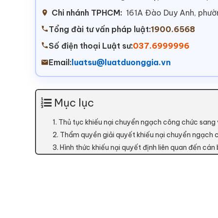
Chi nhánh TPHCM:
161A Đào Duy Anh, phư
Tổng đài tư vấn pháp luật:
1900.6568
Số điện thoại Luật sư:
037.6999996
Email:
luatsu@luatduonggia.vn
Mục lục
1. Thủ tục khiếu nại chuyển ngạch công chức sang 
2. Thẩm quyền giải quyết khiếu nại chuyển ngạch 
3. Hình thức khiếu nại quyết định liên quan đến cán