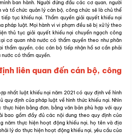
o mình ban hành. Người đứng đầu các cơ quan, người
 và tổ chức quản lý cán bộ, công chức sẽ là chủ thể
tiếp tục khiếu nại. Thẩm quyền giải quyết khiếu nại
 pháp luật. Mọi hành vi vi phạm đều sẽ bị xử lý theo
hiện thủ tục giải quyết khiếu nại chuyển ngạch công
 tại cơ quan nhà nước có thẩm quyền theo như phân
sai thẩm quyền, các cán bộ tiếp nhận hồ sơ cần phải
à nước có thẩm quyền.
định liên quan đến cán bộ, công
ợp nhất luật khiếu nại năm 2021 có quy định về hình
ủ quy định của pháp luật về hình thức khiếu nại. Nhìn
ợc thực hiện bằng đơn, bằng văn bản phù hợp với quy
hải bao gồm đầy đủ các nội dung theo quy định của
ng năm thực hiện hoạt động khiếu nại, họ tên và địa
 phải lý do thực hiện hoạt động khiếu nại, yêu cầu của