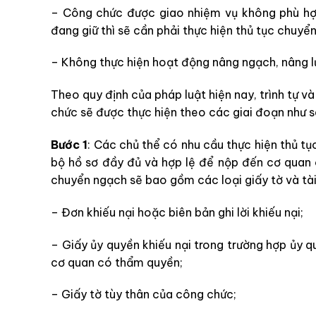
– Công chức được giao nhiệm vụ không phù hợ
đang giữ thì sẽ cần phải thực hiện thủ tục chuy
– Không thực hiện hoạt động nâng ngạch, nâng lư
Theo quy định của pháp luật hiện nay, trình tự v
chức sẽ được thực hiện theo các giai đoạn như s
Bước 1
: Các chủ thể có nhu cầu thực hiện thủ t
bộ hồ sơ đầy đủ và hợp lệ để nộp đến cơ quan 
chuyển ngạch sẽ bao gồm các loại giấy tờ và tài 
– Đơn khiếu nại hoặc biên bản ghi lời khiếu nại;
– Giấy ủy quyền khiếu nại trong trường hợp ủy q
cơ quan có thẩm quyền;
– Giấy tờ tùy thân của công chức;