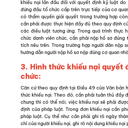
khiếu nại lần đầu đối với quyết định kỷ luật d
đứng đầu tổ chức cấp trên trực tiếp của cơ quan
có thẩm quyền giải quyết trong trường hợp còn 
cần phải được thực hiện đầy đủ theo quy định của
các điều luật tương ứng. Trong quá trình thực 
chức danh viên chức, cần phải nộp hồ sơ đúng
tích nêu trên. Trong trường hợp người dân nộp 
hướng dẫn người nộp hồ sơ nộp đúng cơ quan nh
3.
Hình thức khiếu nại quyết 
chức:
Căn cứ theo quy định tại Điều 49 của Văn bản h
thức khiếu nại. Theo đó, cần phải tuân thủ đầy đ
chung thì có thể nói, việc khiếu nại sẽ phải đư
định của pháp luật. Trong đơn khiếu nại cần p
pháp luật. Cụ thể như: cần phải ghi rõ ngày thá
chỉ của người khiếu nại, ghi rõ nội dung khiếu nại