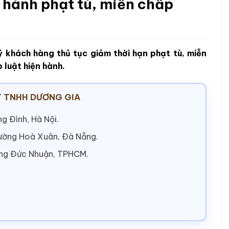
 hành phạt tù, miễn chấp
 khách hàng thủ tục giảm thời hạn phạt tù, miễn
 luật hiện hành.
 TNHH DƯƠNG GIA
g Đình, Hà Nội.
hường Hoà Xuân, Đà Nẵng.
ờng Đức Nhuận, TPHCM.