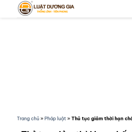
Bỏ
qua
nội
dung
Trang chủ
»
Pháp luật
»
Thủ tục giảm thời hạn ch