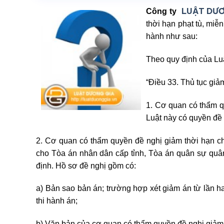
LUẬT DƯ
Công ty
thời hạn phạt tù, miễ
hành như sau:
Theo quy định của Luậ
“Điều 33. Thủ tục giả
1. Cơ quan có thẩm q
Luật này có quyền đề 
2. Cơ quan có thẩm quyền đề nghị giảm thời hạn ch
cho Tòa án nhân dân cấp tỉnh, Tòa án quân sự quâ
định. Hồ sơ đề nghị gồm có:
a) Bản sao bản án; trường hợp xét giảm án từ lần h
thi hành án;
b) Văn bản của cơ quan có thẩm quyền đề nghị giảm 