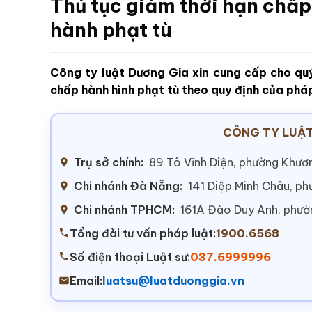
Thủ tục giảm thời hạn chấp
hành phạt tù
Công ty luật Dương Gia xin cung cấp cho quý
chấp hành hình phạt tù theo quy định của pháp
CÔNG TY LUẬT
Trụ sở chính:
89 Tô Vĩnh Diện, phường Khươn
Chi nhánh Đà Nẵng:
141 Diệp Minh Châu, p
Chi nhánh TPHCM:
161A Đào Duy Anh, phư
Tổng đài tư vấn pháp luật:
1900.6568
Số điện thoại Luật sư:
037.6999996
Email:
luatsu@luatduonggia.vn