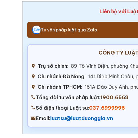
Liên hệ với Luậ
Tư vấn pháp luật qua Zalo
CÔNG TY LUẬT
Trụ sở chính:
89 Tô Vĩnh Diện, phường Khư
Chi nhánh Đà Nẵng:
141 Diệp Minh Châu,
Chi nhánh TPHCM:
161A Đào Duy Anh, ph
Tổng đài tư vấn pháp luật:
1900.6568
Số điện thoại Luật sư:
037.6999996
Email:
luatsu@luatduonggia.vn