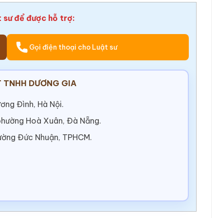
t sư để được hỗ trợ:
Gọi điện thoại cho Luật sư
 TNHH DƯƠNG GIA
ơng Đình, Hà Nội.
 phường Hoà Xuân, Đà Nẵng.
ường Đức Nhuận, TPHCM.