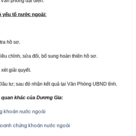
 Văn phòng đại diện.
có yếu tố nước ngoài:
tra hồ sơ.
ều chỉnh, sửa đổi, bổ sung hoàn thiện hồ sơ.
xét giải quyết.
 Đầu tư; sau đó nhận kết quả tại Văn Phòng UBND tỉnh.
ên quan khác của Dương Gia
:
ng khoán nước ngoài
 doanh chứng khoán nước ngoài