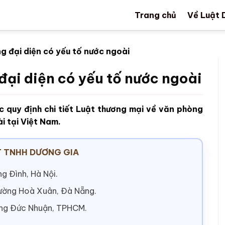
Trang chủ
Về Luật 
ng đại diện có yếu tố nước ngoài
đại diện có yếu tố nước ngoài
 quy định chi tiết Luật thương mại về văn phòng
i tại Việt Nam.
 TNHH DƯƠNG GIA
g Đình, Hà Nội.
hường Hoà Xuân, Đà Nẵng.
ờng Đức Nhuận, TPHCM.