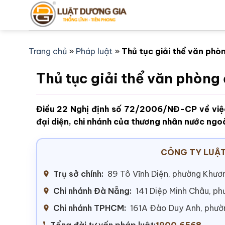
Bỏ
qua
nội
dung
Trang chủ
»
Pháp luật
»
Thủ tục giải thể văn phò
Thủ tục giải thể văn phòng 
Điều 22 Nghị định số 72/2006/NĐ-CP về việc
đại diện, chi nhánh của thương nhân nước ngoà
CÔNG TY LUẬT
Trụ sở chính:
89 Tô Vĩnh Diện, phường Khươn
Chi nhánh Đà Nẵng:
141 Diệp Minh Châu, p
Chi nhánh TPHCM:
161A Đào Duy Anh, phư