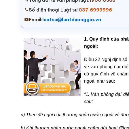
Tổng đài tư vấn pháp luật:
1900.6568
Số điện thoại Luật sư:
037.6999996
Email:
luatsu@luatduonggia.vn
1. Quy định của phá
ngoài:
Điều 22 Nghị định số 
về văn phòng đại diệ
có quy định về chấm
ngoài như sau:
“1. Văn phòng đại di
sau:
a) Theo đề nghị của thương nhân nước ngoài và đượ
b) Khi thương nhân nước ngoài chấm dứt hoạt động