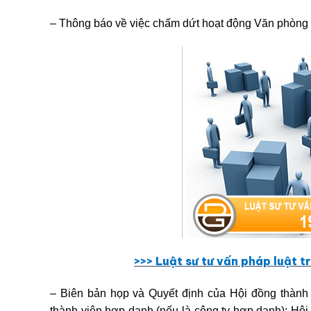
– Thông báo về việc chấm dứt hoạt động Văn phòng 
>>> Lu
ậ
t sư tư v
ấ
n pháp lu
ậ
t tr
– Biên bản họp và Quyết định của Hội đồng thành v
thành viên hợp danh (nếu là công ty hợp danh); Hội 