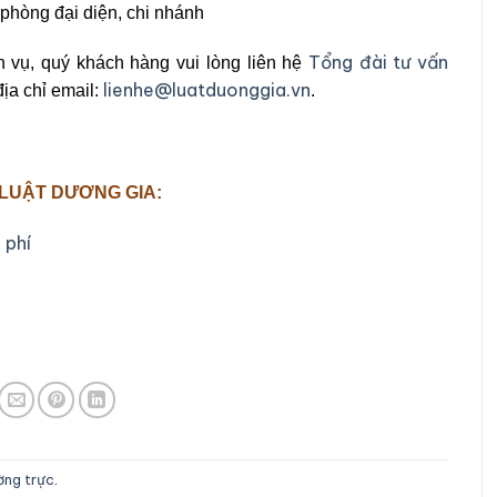
 phòng đại diện, chi nhánh
Tổng đài tư vấn
h vụ, quý khách hàng vui lòng liên hệ
lienhe@luatduonggia.vn
ịa chỉ email:
.
 LUẬT DƯƠNG GIA:
 phí
ường trực
.