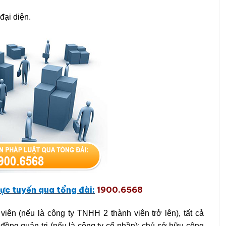
đại diện.
ự
c tuy
ế
n qua t
ổ
ng đài:
1900.6568
iên (nếu là công ty TNHH 2 thành viên trở lên), tất cả
đồng quản trị (nếu là công ty cổ phần); chủ sở hữu công