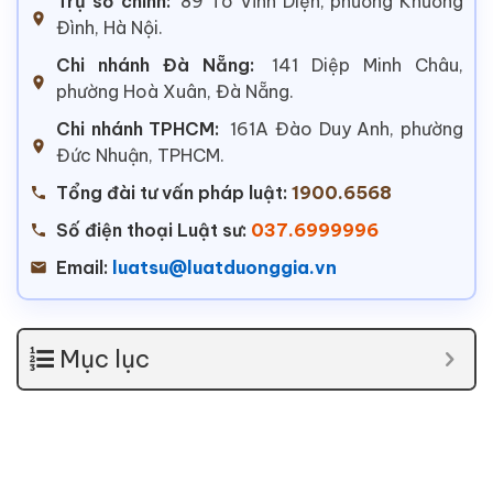
Trụ sở chính:
89 Tô Vĩnh Diện, phường Khương
Đình, Hà Nội.
Chi nhánh Đà Nẵng:
141 Diệp Minh Châu,
phường Hoà Xuân, Đà Nẵng.
Chi nhánh TPHCM:
161A Đào Duy Anh, phường
Đức Nhuận, TPHCM.
Tổng đài tư vấn pháp luật:
1900.6568
Số điện thoại Luật sư:
037.6999996
Email:
luatsu@luatduonggia.vn
Mục lục