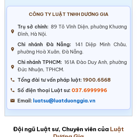
CÔNG TY LUẬT TNHH DƯƠNG GIA
Trụ sở chính:
89 Tô Vĩnh Diện, phường Khương
Đình, Hà Nội.
Chi nhánh Đà Nẵng:
141 Diệp Minh Châu,
phường Hoà Xuân, Đà Nẵng.
Chi nhánh TPHCM:
161A Đào Duy Anh, phường
Đức Nhuận, TPHCM.
Tổng đài tư vấn pháp luật:
1900.6568
Số điện thoại Luật sư:
037.6999996
Email:
luatsu@luatduonggia.vn
Đội ngũ Luật sư, Chuyên viên của
Luật
Dương Gia