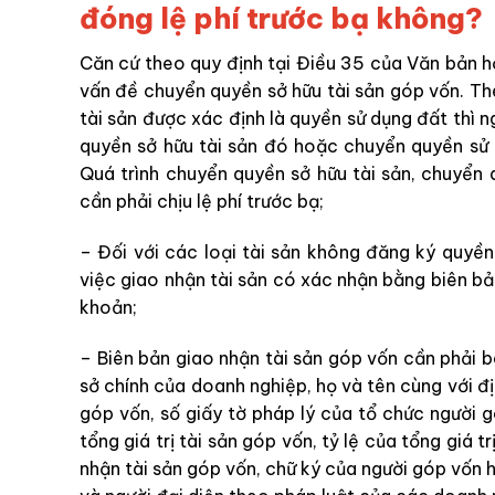
đóng lệ phí trước bạ không?
Căn cứ theo quy định tại Điều 35 của Văn bản 
vấn đề chuyển quyền sở hữu tài sản góp vốn. Th
tài sản được xác định là quyền sử dụng đất thì 
quyền sở hữu tài sản đó hoặc chuyển quyền sử 
Quá trình chuyển quyền sở hữu tài sản, chuyển 
cần phải chịu lệ phí trước bạ;
– Đối với các loại tài sản không đăng ký quyền
việc giao nhận tài sản có xác nhận bằng biên bả
khoản;
– Biên bản giao nhận tài sản góp vốn cần phải b
sở chính của doanh nghiệp, họ và tên cùng với địa
góp vốn, số giấy tờ pháp lý của tổ chức người gó
tổng giá trị tài sản góp vốn, tỷ lệ của tổng giá t
nhận tài sản góp vốn, chữ ký của người góp vốn 