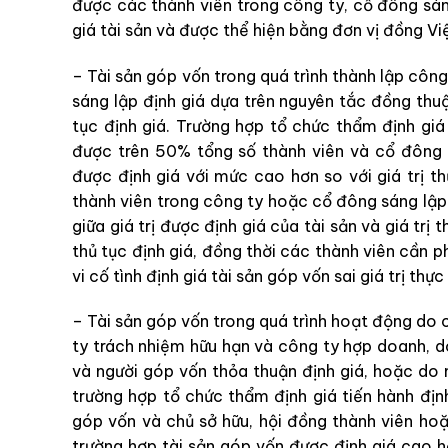
được các thành viên trong công ty, cổ đông sán
giá tài sản và được thể hiện bằng đơn vị đồng V
– Tài sản góp vốn trong quá trình thành lập côn
sáng lập định giá dựa trên nguyên tắc đồng thu
tục định giá. Trường hợp tổ chức thẩm định giá đ
được trên 50% tổng số thành viên và cổ đông 
được định giá với mức cao hơn so với giá trị th
thành viên trong công ty hoặc cổ đông sáng lập
giữa giá trị được định giá của tài sản và giá trị
thủ tục định giá, đồng thời các thành viên cần ph
vi cố tình định giá tài sản góp vốn sai giá trị thực 
– Tài sản góp vốn trong quá trình hoạt động do c
ty trách nhiệm hữu hạn và công ty hợp doanh, do
và người góp vốn thỏa thuận định giá, hoặc do 
trường hợp tổ chức thẩm định giá tiến hành định
góp vốn và chủ sở hữu, hội đồng thành viên hoặ
trường hợp tài sản góp vốn được định giá cao hơ