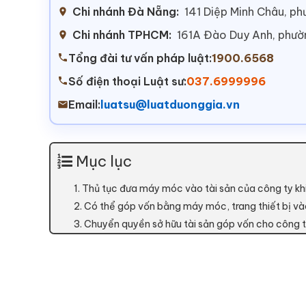
Chi nhánh Đà Nẵng:
141 Diệp Minh Châu, p
Chi nhánh TPHCM:
161A Đào Duy Anh, phư
Tổng đài tư vấn pháp luật:
1900.6568
Số điện thoại Luật sư:
037.6999996
Email:
luatsu@luatduonggia.vn
Mục lục
1. Thủ tục đưa máy móc vào tài sản của công ty khi
2. Có thể góp vốn bằng máy móc, trang thiết bị v
3. Chuyển quyền sở hữu tài sản góp vốn cho công t