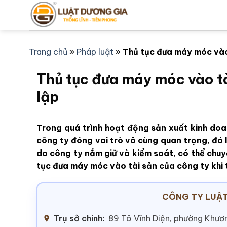
Bỏ
qua
nội
dung
Trang chủ
»
Pháp luật
»
Thủ tục đưa máy móc vào 
Thủ tục đưa máy móc vào tà
lập
Trong quá trình hoạt động sản xuất kinh doa
công ty đóng vai trò vô cùng quan trọng, đó 
do công ty nắm giữ và kiểm soát, có thể chuyể
tục đưa máy móc vào tài sản của công ty khi 
CÔNG TY LUẬT
Trụ sở chính:
89 Tô Vĩnh Diện, phường Khươn