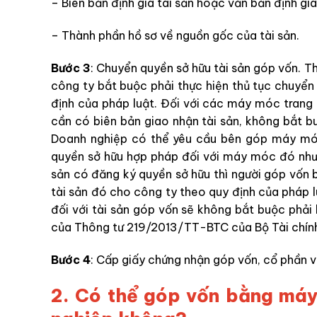
– Biên bản định giá tài sản hoặc văn bản định gi
– Thành phần hồ sơ về nguồn gốc của tài sản.
Bước 3
: Chuyển quyền sở hữu tài sản góp vốn. Th
công ty bắt buộc phải thực hiện thủ tục chuyển
định của pháp luật. Đối với các máy móc trang 
cần có biên bản giao nhận tài sản, không bắt b
Doanh nghiệp có thể yêu cầu bên góp máy móc 
quyền sở hữu hợp pháp đối với máy móc đó như
sản có đăng ký quyền sở hữu thì người góp vốn 
tài sản đó cho công ty theo quy định của pháp l
đối với tài sản góp vốn sẽ không bắt buộc phải 
của Thông tư 219/2013/TT-BTC của Bộ Tài chín
Bước 4
: Cấp giấy chứng nhận góp vốn, cổ phần v
2.
Có thể góp vốn bằng máy 