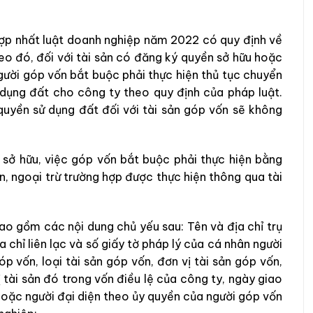
hợp nhất luật doanh nghiệp năm 2022 có quy định về
eo đó, đối với tài sản có đăng ký quyền sở hữu hoặc
người góp vốn bắt buộc phải thực hiện thủ tục chuyển
dụng đất cho công ty theo quy định của pháp luật.
quyền sử dụng đất đối với tài sản góp vốn sẽ không
 sở hữu, việc góp vốn bắt buộc phải thực hiện bằng
n, ngoại trừ trường hợp được thực hiện thông qua tài
ao gồm các nội dung chủ yếu sau: Tên và địa chỉ trụ
 chỉ liên lạc và số giấy tờ pháp lý của cá nhân người
p vốn, loại tài sản góp vốn, đơn vị tài sản góp vốn,
rị tài sản đó trong vốn điều lệ của công ty, ngày giao
hoặc người đại diện theo ủy quyền của người góp vốn