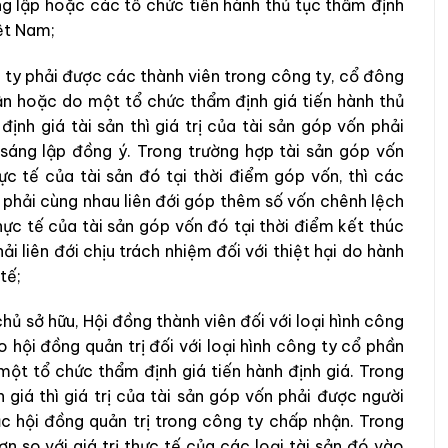
g lập hoặc các tổ chức tiến hành thủ tục thẩm định
iệt Nam;
g ty phải được các thành viên trong công ty, cổ đông
ận hoặc do một tổ chức thẩm định giá tiến hành thủ
ịnh giá tài sản thì giá trị của tài sản góp vốn phải
sáng lập đồng ý. Trong trường hợp tài sản góp vốn
ực tế của tài sản đó tại thời điểm góp vốn, thì các
 phải cùng nhau liên đới góp thêm số vốn chênh lệch
 thực tế của tài sản góp vốn đó tại thời điểm kết thúc
ải liên đới chịu trách nhiệm đối với thiệt hại do hành
tế;
hủ sở hữu, Hội đồng thành viên đối với loại hình công
 hội đồng quản trị đối với loại hình công ty cổ phần
một tổ chức thẩm định giá tiến hành định giá. Trong
 giá thì giá trị của tài sản góp vốn phải được người
c hội đồng quản trị trong công ty chấp nhận. Trong
n so với giá trị thực tế của các loại tài sản đó vào