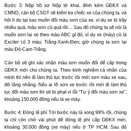
Bước 3: Nộp hồ sơ Nộp tờ khai, đính kèm GĐKX và
CMND, cán bộ CSGT sẽ kiểm tra chiếc xe của chúng ta, và
hỏi lí do tại sao muốn đổi màu sơn của xe, ví dụ xe bị trầy
nhiều quá, màu sơn cũ quá rồi… Sau đó chúng ta sẽ nói là
muốn sơn lại xe theo màu ABC gì đó, ví dụ xe (máy) cũ là
Exciter có 3 màu: Trắng-Xanh-Đen; giờ chúng ta sơn lại
màu Đỏ-Cam-Trắng.
Cán bộ sẽ ghi xác nhận màu sơn muốn đổi để cấp trong
GĐKX mới cho chúng ta. Theo kinh nghiệm cá nhân của
mình thì nên đi làm thủ tục trước rồi mới sơn màu xe sau,
đỡ lằng nhằng. Nếu ai lỡ sơn xe trước rồi mới đi làm thủ
tục đổi màu sơn thì sẽ bị phạt vì lỗi “Tự ý đổi màu sơn xe”,
khoảng 150.000 đồng nếu là xe máy.
Bước 4: Đóng lệ phí Tới bước này là xong 99% rồi, chúng
ta chỉ còn chờ vài phút để đóng lệ phí cấp GĐKX mới,
khoảng 30.000 đồng (xe máy) nếu ở TP HCM. Sau đó