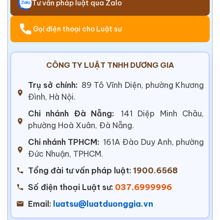
Tư vấn pháp luật qua Zalo
Gọi điện thoại cho Luật sư
CÔNG TY LUẬT TNHH DƯƠNG GIA
Trụ sở chính:
89 Tô Vĩnh Diện, phường Khương
Đình, Hà Nội.
Chi nhánh Đà Nẵng:
141 Diệp Minh Châu,
phường Hoà Xuân, Đà Nẵng.
Chi nhánh TPHCM:
161A Đào Duy Anh, phường
Đức Nhuận, TPHCM.
Tổng đài tư vấn pháp luật:
1900.6568
Số điện thoại Luật sư:
037.6999996
Email:
luatsu@luatduonggia.vn