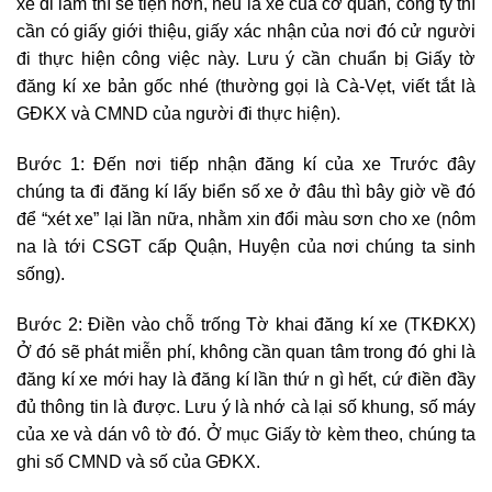
xe đi làm thì sẽ tiện hơn, nếu là xe của cơ quan, công ty thì
cần có giấy giới thiệu, giấy xác nhận của nơi đó cử người
đi thực hiện công việc này. Lưu ý cần chuẩn bị Giấy tờ
đăng kí xe bản gốc nhé (thường gọi là Cà-Vẹt, viết tắt là
GĐKX và CMND của người đi thực hiện).
Bước 1: Đến nơi tiếp nhận đăng kí của xe Trước đây
chúng ta đi đăng kí lấy biển số xe ở đâu thì bây giờ về đó
để “xét xe” lại lần nữa, nhằm xin đổi màu sơn cho xe (nôm
na là tới CSGT cấp Quận, Huyện của nơi chúng ta sinh
sống).
Bước 2: Điền vào chỗ trống Tờ khai đăng kí xe (TKĐKX)
Ở đó sẽ phát miễn phí, không cần quan tâm trong đó ghi là
đăng kí xe mới hay là đăng kí lần thứ n gì hết, cứ điền đầy
đủ thông tin là được. Lưu ý là nhớ cà lại số khung, số máy
của xe và dán vô tờ đó. Ở mục Giấy tờ kèm theo, chúng ta
ghi số CMND và số của GĐKX.