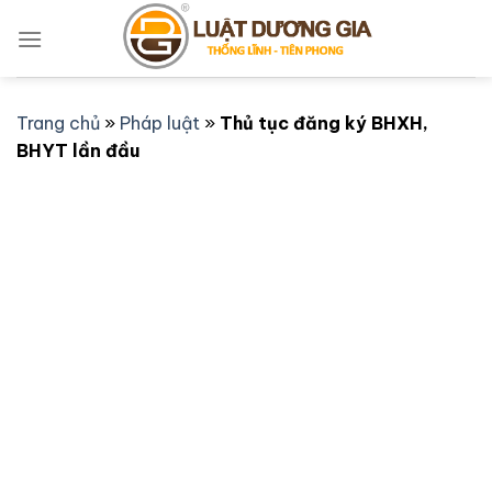
Bỏ
qua
nội
dung
Trang chủ
»
Pháp luật
»
Thủ tục đăng ký BHXH,
BHYT lần đầu