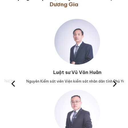
Dương Gia
Luật sư Vũ Văn Huân
M.
Nguyên Kiểm sát viên Viện kiểm sát nhân dân tỉnh Phú Yên.
Tr