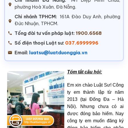
phường Hoà Xuân, Đà Nẵng.
Chi nhánh TPHCM:
161A Đào Duy Anh, phường
Đức Nhuận, TPHCM.
Tổng đài tư vấn pháp luật:
1900.6568
Số điện thoại Luật sư:
037.6999996
Email:
luatsu@luatduonggia.vn
Tóm tắt câu hỏi:
Em xin chào Luật Sư! Công
ty em thành lập từ năm
2013 (tại Đống Đa – Hà
Nội). Nhưng chưa có ai
được đóng bảo hiểm. Nay
công ty em muốn đăng ký
đóng bảo hiểm cho nhân