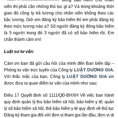
viên thì phải cần những thủ tục gì ạ? Và trong khoảng thời
gian đó công ty trả lương cho nhân viên không theo các
bậc lương. Giờ em đăng ký bảo hiểm thì em phải đăng ký
theo mức lương nào ạ? Số người đăng ký đóng bảo hiểm
là 5 người trong đó 3 người đã có sổ bảo hiểm rồi. Em
chân thành cảm ơn!
Luật sư tư vấn:
Cám ơn bạn đã gửi câu hỏi của mình đến Ban biên tập –
LUẬT DƯƠNG GIA
Phòng tư vấn trực tuyến của Công ty
.
LUẬT DƯƠNG GIA
Với thắc mắc của bạn, Công ty
xin
được đưa ra quan điểm tư vấn của mình như sau:
Điều 17 Quyết định số 1111/QĐ-BHXH Về việc ban hành
quy định quản lý thu bảo hiểm xã hội, bảo hiểm y tế; quản
lý sổ bảo hiểm xã hội, thẻ bảo hiểm y tế quy định về thủ tục
Đăng ký tham gia đối với đơn vị tham gia lần đầu, đơn vị di