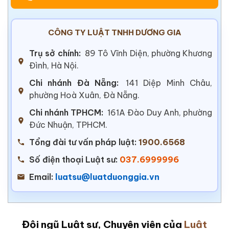
CÔNG TY LUẬT TNHH DƯƠNG GIA
Trụ sở chính:
89 Tô Vĩnh Diện, phường Khương
Đình, Hà Nội.
Chi nhánh Đà Nẵng:
141 Diệp Minh Châu,
phường Hoà Xuân, Đà Nẵng.
Chi nhánh TPHCM:
161A Đào Duy Anh, phường
Đức Nhuận, TPHCM.
Tổng đài tư vấn pháp luật:
1900.6568
Số điện thoại Luật sư:
037.6999996
Email:
luatsu@luatduonggia.vn
Đội ngũ Luật sư, Chuyên viên của
Luật