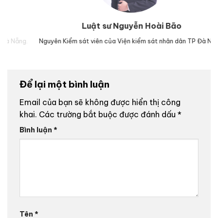
Luật sư Nguyễn Hoài Bão
g.
Nguyên Kiểm sát viên của Viện kiểm sát nhân dân TP Đà Nẵng.
Lu
Để lại một bình luận
Email của bạn sẽ không được hiển thị công
khai.
Các trường bắt buộc được đánh dấu
*
Bình luận
*
Tên
*