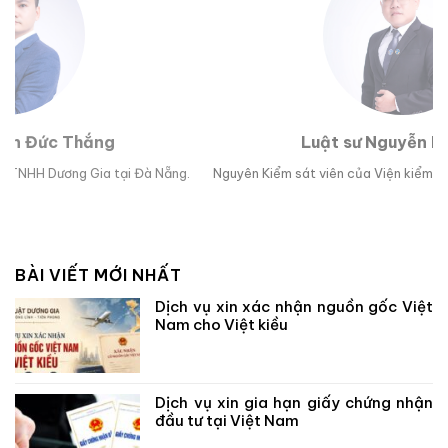
Luật sư Nguyễn Hoài Bão
g.
Nguyên Kiểm sát viên của Viện kiểm sát nhân dân TP Đà Nẵng.
Lu
BÀI VIẾT MỚI NHẤT
Dịch vụ xin xác nhận nguồn gốc Việt
Nam cho Việt kiều
Dịch vụ xin gia hạn giấy chứng nhận
đầu tư tại Việt Nam