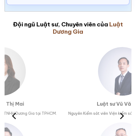
Đội ngũ Luật sư, Chuyên viên của
Luật
Dương Gia
Luật sư Vũ Văn Huân
M.
Nguyên Kiểm sát viên Viện kiểm sát nhân dân tỉnh Phú Yên.
Tr