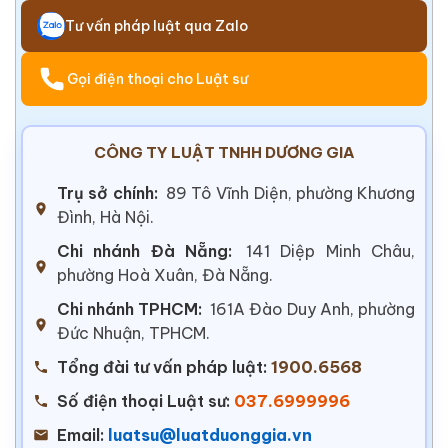
Tư vấn pháp luật qua Zalo
Gọi điện thoại cho Luật sư
CÔNG TY LUẬT TNHH DƯƠNG GIA
Trụ sở chính:
89 Tô Vĩnh Diện, phường Khương
Đình, Hà Nội.
Chi nhánh Đà Nẵng:
141 Diệp Minh Châu,
phường Hoà Xuân, Đà Nẵng.
Chi nhánh TPHCM:
161A Đào Duy Anh, phường
Đức Nhuận, TPHCM.
Tổng đài tư vấn pháp luật:
1900.6568
Số điện thoại Luật sư:
037.6999996
Email:
luatsu@luatduonggia.vn