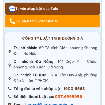
Tư vấn pháp luật qua Zalo
Gọi điện thoại cho Luật sư
CÔNG TY LUẬT TNHH DƯƠNG GIA
Trụ sở chính:
89 Tô Vĩnh Diện, phường Khương
Đình, Hà Nội.
Chi nhánh Đà Nẵng:
141 Diệp Minh Châu,
phường Hoà Xuân, Đà Nẵng.
Chi nhánh TPHCM:
161A Đào Duy Anh, phường
Đức Nhuận, TPHCM.
Tổng đài tư vấn pháp luật:
1900.6568
Số điện thoại Luật sư:
037.6999996
Email:
luatsu@luatduonggia.vn