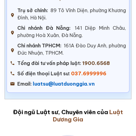
Trụ sở chính:
89 Tô Vĩnh Diện, phường Khương
Đình, Hà Nội.
Chi nhánh Đà Nẵng:
141 Diệp Minh Châu,
phường Hoà Xuân, Đà Nẵng.
Chi nhánh TPHCM:
161A Đào Duy Anh, phường
Đức Nhuận, TPHCM.
Tổng đài tư vấn pháp luật:
1900.6568
Số điện thoại Luật sư:
037.6999996
Email:
luatsu@luatduonggia.vn
Đội ngũ Luật sư, Chuyên viên của
Luật
Dương Gia