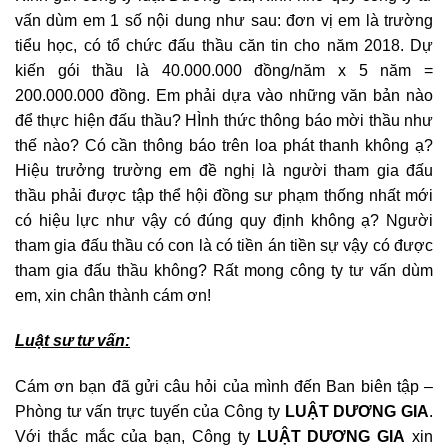
vấn dùm em 1 số nội dung như sau: đơn vị em là trường
tiểu học, có tổ chức đấu thầu căn tin cho năm 2018. Dự
kiến gói thầu là 40.000.000 đồng/năm x 5 năm =
200.000.000 đồng. Em phải dựa vào những văn bản nào
để thực hiện đấu thầu? HÌnh thức thông báo mời thầu như
thế nào? Có cần thông báo trên loa phát thanh không ạ?
Hiệu trưởng trường em đề nghị là người tham gia đấu
thầu phải được tập thể hội đồng sư phạm thống nhất mới
có hiệu lực như vậy có đúng quy định không ạ? Người
tham gia đấu thầu có con là có tiền án tiền sự vậy có được
tham gia đấu thầu không? Rất mong công ty tư vấn dùm
em, xin chân thành cám ơn!
Luật sư tư vấn:
Cám ơn bạn đã gửi câu hỏi của mình đến Ban biên tập –
Phòng tư vấn trực tuyến của Công ty
LUẬT DƯƠNG GIA
.
Với thắc mắc của bạn, Công ty
LUẬT DƯƠNG GIA
xin