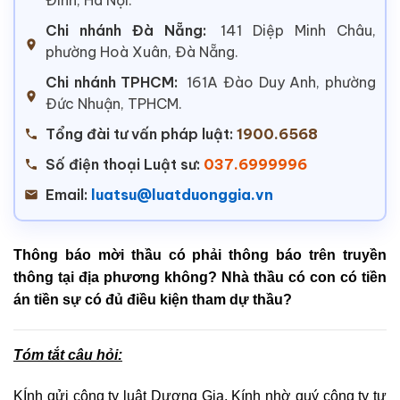
Chi nhánh Đà Nẵng:
141 Diệp Minh Châu,
phường Hoà Xuân, Đà Nẵng.
Chi nhánh TPHCM:
161A Đào Duy Anh, phường
Đức Nhuận, TPHCM.
Tổng đài tư vấn pháp luật:
1900.6568
Số điện thoại Luật sư:
037.6999996
Email:
luatsu@luatduonggia.vn
Thông báo mời thầu có phải thông báo trên truyền
thông tại địa phương không? Nhà thầu có con có tiền
án tiền sự có đủ điều kiện tham dự thầu?
Tóm tắt câu hỏi:
KÍnh gửi công ty luật Dương Gia, Kính nhờ quý công ty tư