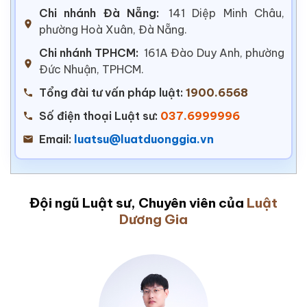
Chi nhánh Đà Nẵng:
141 Diệp Minh Châu,
phường Hoà Xuân, Đà Nẵng.
Chi nhánh TPHCM:
161A Đào Duy Anh, phường
Đức Nhuận, TPHCM.
Tổng đài tư vấn pháp luật:
1900.6568
Số điện thoại Luật sư:
037.6999996
Email:
luatsu@luatduonggia.vn
Đội ngũ Luật sư, Chuyên viên của
Luật
Dương Gia