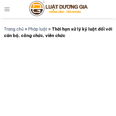
Bỏ
qua
nội
dung
Trang chủ
»
Pháp luật
»
Thời hạn xử lý kỷ luật đối với
cán bộ, công chức, viên chức