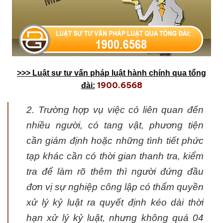
>>> Luậ
t sư tư v
ấ
n pháp lu
ậ
t hành chính
qua t
ổng
1900.6568
đài:
2. Trường hợp vụ việc có liên quan đến
nhiều người, có tang vật, phương tiện
cần giám định hoặc những tình tiết phức
tạp khác cần có thời gian thanh tra, kiểm
tra để làm rõ thêm thì người đứng đầu
đơn vị sự nghiệp công lập có thẩm quyền
xử lý kỷ luật ra quyết định kéo dài thời
hạn xử lý kỷ luật, nhưng không quá 04