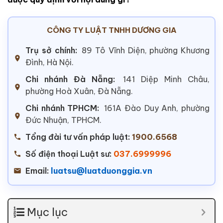
CÔNG TY LUẬT TNHH DƯƠNG GIA
Trụ sở chính:
89 Tô Vĩnh Diện, phường Khương
Đình, Hà Nội.
Chi nhánh Đà Nẵng:
141 Diệp Minh Châu,
phường Hoà Xuân, Đà Nẵng.
Chi nhánh TPHCM:
161A Đào Duy Anh, phường
Đức Nhuận, TPHCM.
Tổng đài tư vấn pháp luật:
1900.6568
Số điện thoại Luật sư:
037.6999996
Email:
luatsu@luatduonggia.vn
Mục lục