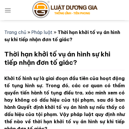
Bỏ
qua
nội
dung
Trang chủ
»
Pháp luật
»
Thời hạn khởi tố vụ án hình
sự khi tiếp nhận đơn tố giác?
Thời hạn khởi tố vụ án hình sự khi
tiếp nhận đơn tố giác?
Khởi tố hình sự là giai đoạn đầu tiên của hoạt động
tố tụng hình sự. Trong đó, các cơ quan có thẩm
quyền tiến hành tố tụng điều tra, xác minh xem có
hay không có dấu hiệu của tội phạm, sau đó ban
hành Quyết định khởi tố vụ án hình sự nếu thấy có
dấu hiệu của tội phạm. Vậy pháp luật quy định như
thế nào về thời hạn khởi tố vụ án hình sự khi tiếp
nhận đơn tố giác?