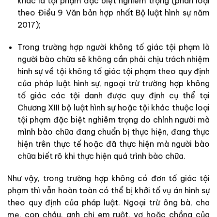
khác là tội phạm đặc biệt nghiêm trọng (phân loại
theo Điều 9 Văn bản hợp nhất Bộ luật hình sự năm
2017);
Trong trường hợp người không tố giác tội phạm là
người bào chữa sẽ không cần phải chịu trách nhiệm
hình sự về tội không tố giác tội phạm theo quy định
của pháp luật hình sự, ngoại trừ trường hợp không
tố giác các tội danh được quy định cụ thể tại
Chương XIII bộ luật hình sự hoặc tội khác thuộc loại
tội phạm đặc biệt nghiêm trọng do chính người mà
mình bào chữa đang chuẩn bị thực hiện, đang thực
hiện trên thực tế hoặc đã thực hiện mà người bào
chữa biết rõ khi thực hiện quá trình bào chữa.
Như vậy, trong trường hợp không có đơn tố giác tội
phạm thì vẫn hoàn toàn có thể bị khởi tố vụ án hình sự
theo quy định của pháp luật. Ngoại trừ ông bà, cha
mẹ, con cháu, anh chị em ruột, vợ hoặc chồng của