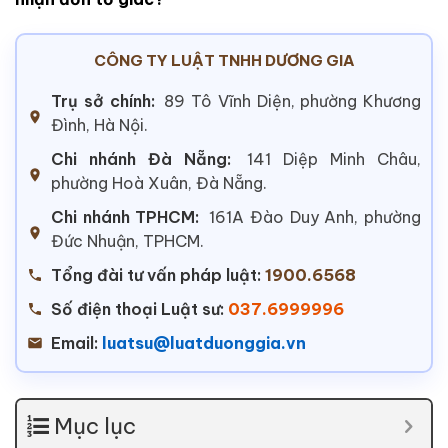
CÔNG TY LUẬT TNHH DƯƠNG GIA
Trụ sở chính:
89 Tô Vĩnh Diện, phường Khương
Đình, Hà Nội.
Chi nhánh Đà Nẵng:
141 Diệp Minh Châu,
phường Hoà Xuân, Đà Nẵng.
Chi nhánh TPHCM:
161A Đào Duy Anh, phường
Đức Nhuận, TPHCM.
Tổng đài tư vấn pháp luật:
1900.6568
Số điện thoại Luật sư:
037.6999996
Email:
luatsu@luatduonggia.vn
Mục lục