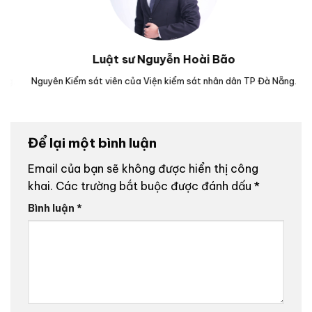
Luật sư Nguyễn Hoài Bão
g.
Nguyên Kiểm sát viên của Viện kiểm sát nhân dân TP Đà Nẵng.
Lu
Để lại một bình luận
Email của bạn sẽ không được hiển thị công
khai.
Các trường bắt buộc được đánh dấu
*
Bình luận
*