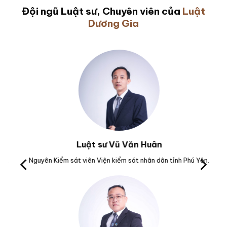
Đội ngũ Luật sư, Chuyên viên của
Luật
Dương Gia
Luật sư Vũ Văn Huân
M.
Nguyên Kiểm sát viên Viện kiểm sát nhân dân tỉnh Phú Yên.
Tr