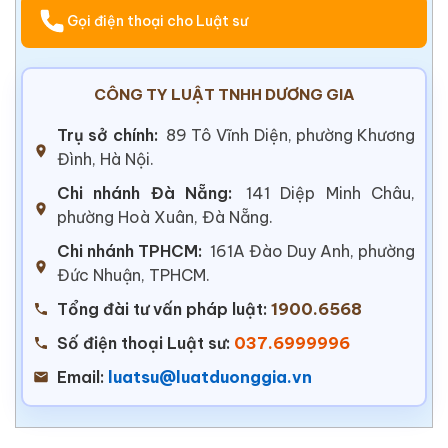
Gọi điện thoại cho Luật sư
CÔNG TY LUẬT TNHH DƯƠNG GIA
Trụ sở chính:
89 Tô Vĩnh Diện, phường Khương
Đình, Hà Nội.
Chi nhánh Đà Nẵng:
141 Diệp Minh Châu,
phường Hoà Xuân, Đà Nẵng.
Chi nhánh TPHCM:
161A Đào Duy Anh, phường
Đức Nhuận, TPHCM.
Tổng đài tư vấn pháp luật:
1900.6568
Số điện thoại Luật sư:
037.6999996
Email:
luatsu@luatduonggia.vn