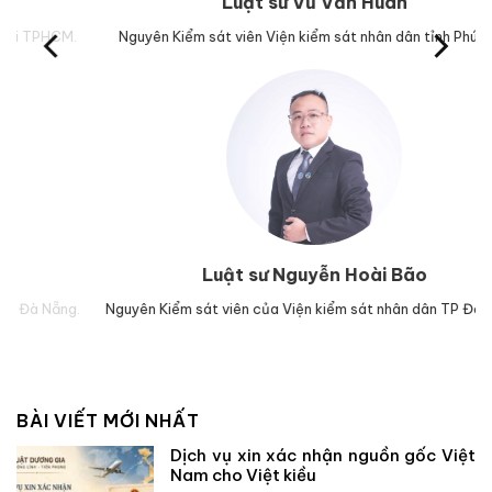
Luật sư Vũ Văn Huân
M.
Nguyên Kiểm sát viên Viện kiểm sát nhân dân tỉnh Phú Yên.
Trư
Luật sư Nguyễn Hoài Bão
g.
Nguyên Kiểm sát viên của Viện kiểm sát nhân dân TP Đà Nẵng.
Lu
BÀI VIẾT MỚI NHẤT
Dịch vụ xin xác nhận nguồn gốc Việt
Nam cho Việt kiều