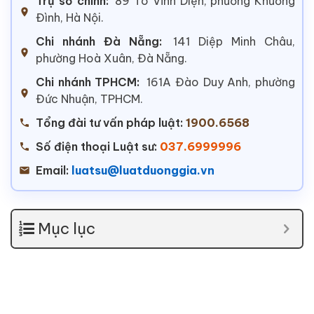
Trụ sở chính:
89 Tô Vĩnh Diện, phường Khương
Đình, Hà Nội.
Chi nhánh Đà Nẵng:
141 Diệp Minh Châu,
phường Hoà Xuân, Đà Nẵng.
Chi nhánh TPHCM:
161A Đào Duy Anh, phường
Đức Nhuận, TPHCM.
Tổng đài tư vấn pháp luật:
1900.6568
Số điện thoại Luật sư:
037.6999996
Email:
luatsu@luatduonggia.vn
Mục lục