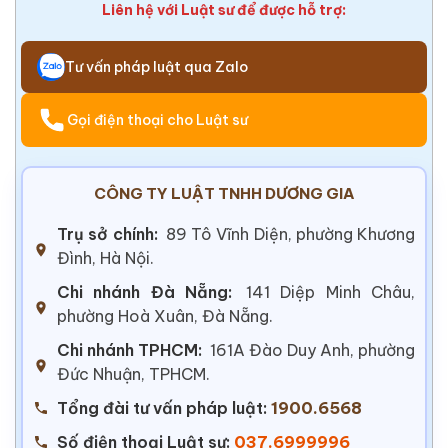
Liên hệ với Luật sư để được hỗ trợ:
Tư vấn pháp luật qua Zalo
Gọi điện thoại cho Luật sư
CÔNG TY LUẬT TNHH DƯƠNG GIA
Trụ sở chính:
89 Tô Vĩnh Diện, phường Khương
Đình, Hà Nội.
Chi nhánh Đà Nẵng:
141 Diệp Minh Châu,
phường Hoà Xuân, Đà Nẵng.
Chi nhánh TPHCM:
161A Đào Duy Anh, phường
Đức Nhuận, TPHCM.
Tổng đài tư vấn pháp luật:
1900.6568
Số điện thoại Luật sư:
037.6999996