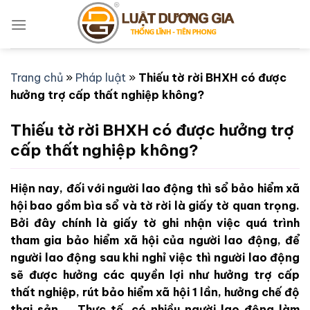
Bỏ
qua
nội
dung
Trang chủ
»
Pháp luật
»
Thiếu tờ rời BHXH có được
hưởng trợ cấp thất nghiệp không?
Thiếu tờ rời BHXH có được hưởng trợ
cấp thất nghiệp không?
Hiện nay, đối với người lao động thì sổ bảo hiểm xã
hội bao gồm bìa sổ và tờ rời là giấy tờ quan trọng.
Bởi đây chính là giấy tờ ghi nhận việc quá trình
tham gia bảo hiểm xã hội của người lao động, để
người lao động sau khi nghỉ việc thì người lao động
sẽ được hưởng các quyền lợi như hưởng trợ cấp
thất nghiệp, rút bảo hiểm xã hội 1 lần, hưởng chế độ
thai sản,.... Thực tế, có nhiều người lao động làm