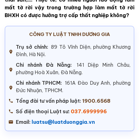
mất tờ rời vậy trong trường hợp làm mất tờ rời
BHXH có được hưởng trợ cấp thất nghiệp không?
CÔNG TY LUẬT TNHH DƯƠNG GIA
Trụ sở chính:
89 Tô Vĩnh Diện, phường Khương
Đình, Hà Nội.
Chi nhánh Đà Nẵng:
141 Diệp Minh Châu,
phường Hoà Xuân, Đà Nẵng.
Chi nhánh TPHCM:
161A Đào Duy Anh, phường
Đức Nhuận, TPHCM.
Tổng đài tư vấn pháp luật:
1900.6568
Số điện thoại Luật sư:
037.6999996
Email:
luatsu@luatduonggia.vn